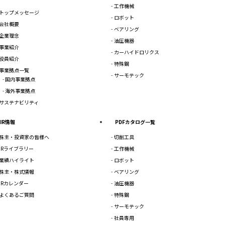
工作機械
トップメッセージ
ロボット
会社概要
ベアリング
企業理念
油圧機器
事業紹介
カーハイドロリクス
役員紹介
特殊鋼
事業拠点一覧
サーモテック
国内事業拠点
海外事業拠点
サステナビリティ
IR情報
PDFカタログ一覧
株主・投資家の皆様へ
切削工具
IRライブラリー
工作機械
業績ハイライト
ロボット
株主・株式情報
ベアリング
IRカレンダー
油圧機器
よくあるご質問
特殊鋼
サーモテック
社員専用