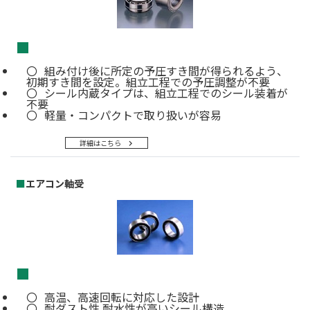
■
組み付け後に所定の予圧すき間が得られるよう、
初期すき間を設定。組立工程での予圧調整が不要
シール内蔵タイプは、組立工程でのシール装着が
不要
軽量・コンパクトで取り扱いが容易
詳細はこちら
■
エアコン軸受
■
高温、高速回転に対応した設計
耐ダスト性.耐水性が高いシール構造