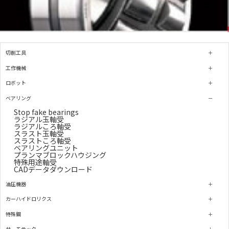
切削工具
工作機械
ロボット
ベアリング
Stop fake bearings
ラジアル玉軸受
ラジアルころ軸受
スラスト玉軸受
スラストころ軸受
ベアリングユニット
プランマブロックハウジング
特殊用途軸受
CADデータダウンロード
油圧機器
カーハイドロリクス
特殊鋼
サーモテック