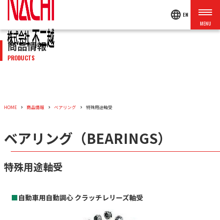
language
EN
商品情報
PRODUCTS
HOME
商品情報
ベアリング
特殊用途軸受
ベアリング（BEARINGS）
特殊用途軸受
■
自動車用自動調心 クラッチレリーズ軸受