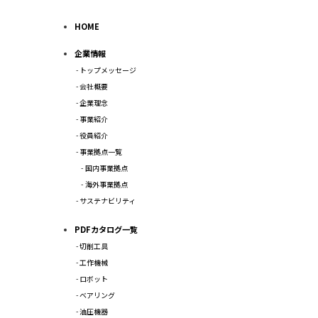
HOME
企業情報
トップメッセージ
会社概要
企業理念
事業紹介
役員紹介
事業拠点一覧
国内事業拠点
海外事業拠点
サステナビリティ
PDFカタログ一覧
切削工具
工作機械
ロボット
ベアリング
油圧機器