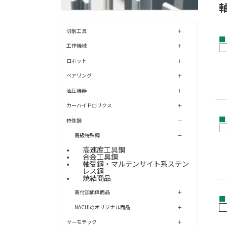
切削工具
■
工作機械
ロボット
ベアリング
油圧機器
カーハイドロリクス
■
特殊鋼
高級特殊鋼
高速度工具鋼
合金工具鋼
軸受鋼・マルテンサイト系ステン
レス鋼
焼結商品
高付加価値商品
■
NACHIのオリジナル商品
サーモテック