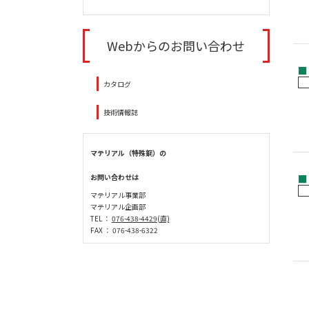
Webからのお問い合わせ
■
カタログ
技術情報誌
マテリアル（特殊鋼）の
お問い合わせは
■
マテリアル事業部
マテリアル企画部
TEL ：
076-438-4429(直)
FAX ： 076-438-6322