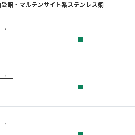
軸受鋼・マルテンサイト系ステンレス鋼
■
■
■