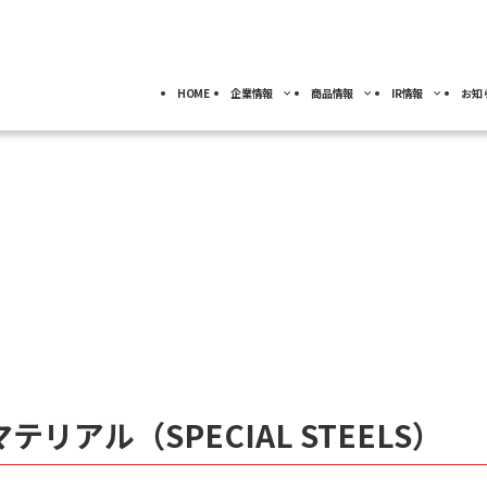
HOME
企業情報
商品情報
IR情報
お知
採用情報
トップ
トップ
トップ
事業分野別)
IRライブラリー
IR情報
ロボット
NACHI-BUSINESS news
業
ジ
4事業の紹介
ッセージ
工作機械
ロボット
IRカレンダー
サーモテック
よ
キャリア採用
カーハイドロリクス
企業理念
特殊鋼
FAQ
事業拠点
マテリアル（SPECIAL STEELS）