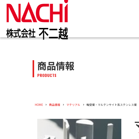
IR情報
お知らせ一覧
カタログ一覧
技術情報誌
トップ
トップ
トップ
トップ
企業情報
商品情報
商品情報
株主・投資家のみなさまへ
トピックス
切削工具
PDF版(Vol.別)
商品情報
工作機械
PDF版(
メッセー
トップメ
切削工具
PRODUCTS
株主・株式情報
油圧機器
特殊鋼
新卒採用
会社概要
油圧機器
企業情報
役員紹介
HOME
商品情報
マテリアル
軸受鋼・マルテンサイト系ステンレス鋼