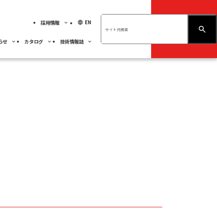
language
EN
採用情報
お問い合わせ
らせ
カタログ
技術情報誌
績ハイライト
展示会情報
ベアリング
不二越技報
先輩社員の紹介
ベアリング
くあるご質問
社員専用
人材育成
事業紹介
サーモテック
採用MY PAGE
サステナビリティ