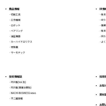
商品情報
IR情
切削工具
株主
工作機械
IR
ロボット
業績
ベアリング
株主
油圧機器
IR
カーハイドロリクス
よく
特殊鋼
サーモテック
技術情報誌
採用
PDF版(Vol.別)
お知
PDF版(事業分野別)
NACHI-BUSINESS news
資材
不二越技報
お問