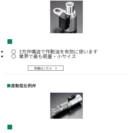
■
3方弁構造で作動油を有効に使います
業界で最も軽量・小サイズ
詳細はこちら
■
直動型比例弁
■