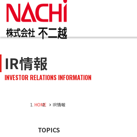
IR情報
お知らせ一覧
カタログ一覧
技術情報誌
トップ
トップ
トップ
トップ
IR情報
企業
商品
株主・投資家のみなさまへ
企業情報
切削工具
PDF版(Vol.別)
商品
工作
PDF
INVESTOR RELATIONS INFORMATION
4事
トッ
切削
株主・株式情報
油圧機器
マテ
キャ
会社
油圧
HOME
IR情報
採用M
役員
TOPICS