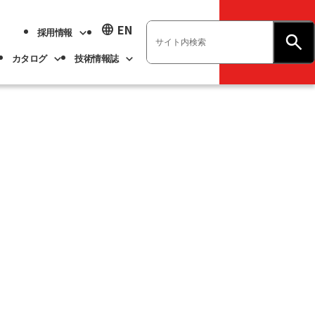
language
EN
採用情報
お問い合わせ
カタログ
技術情報誌
業績ハイライト
展示会情報
ベアリング
不二越技報
新卒採用
ト
ベアリング
よくあるご質問
企業情報
アル
事業紹介
サステナビリティ