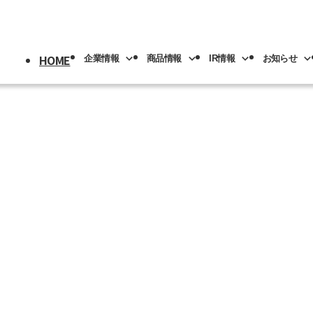
HOME
企業情報
商品情報
IR情報
お知らせ
採用情報
トップ
情報
情報
トップ
トップ
情報
機械
版(事業分野別)
IRライブラリー
IR情報
ロボット
NACHI-BUSINESS news
業の紹介
先輩社員の紹介
プメッセージ
工具
工作機械
ロボッ
リアル
IRカレンダー
社員専用
リア採用
人材育成
概要
機器
カーハイドロリクス
企業理念
マテリ
Y PAGE
紹介
事業拠点