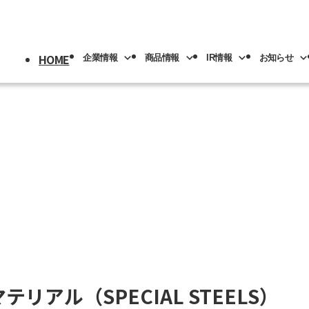
HOME
企業情報
商品情報
IR情報
お知らせ
採用情報
トップ
情報
情報
トップ
トップ
情報
機械
版(事業分野別)
IRライブラリー
IR情報
ロボット
NACHI-BUSINESS news
業の紹介
先輩社員の紹介
プメッセージ
工具
工作機械
ロボッ
リアル
IRカレンダー
社員専用
リア採用
人材育成
概要
機器
カーハイドロリクス
企業理念
マテリ
Y PAGE
紹介
事業拠点
マテリアル（SPECIAL STEELS）