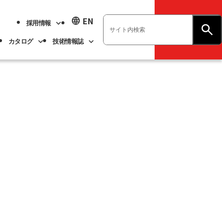
language
EN
採用情報
お問い合わせ
カタログ
技術情報誌
業績ハイライト
展示会情報
ベアリング
不二越技報
新卒採用
ト
ベアリング
よくあるご質問
企業情報
アル
事業紹介
サステナビリティ