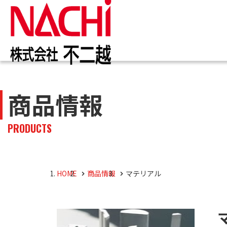
IR情報
お知らせ一覧
カタログ一覧
技術情報誌
トップ
トップ
トップ
トップ
商品情報
企業
商品
株主・投資家のみなさまへ
企業情報
切削工具
PDF版(Vol.別)
商品
工作
PDF
PRODUCTS
4事
トッ
切削
株主・株式情報
油圧機器
マテ
キャ
会社
油圧
HOME
商品情報
マテリアル
採用M
役員