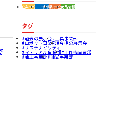
企業情報
ＩＲ情報
展 示 会
商品情報
タグ
過去の展示会
工具事業部
ロボット事業部
今後の展示会
サステナビリティ
で
マテリアル事業部
工作機事業部
油圧事業部
軸受事業部