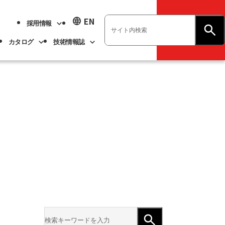
language
EN
採用情報
お問い合わせ
カタログ
技術情報誌
業績ハイライト
展示会情報
ベアリング
不二越技報
新卒採用
ト
ベアリング
よくあるご質問
企業情報
アル
事業紹介
サステナビリティ