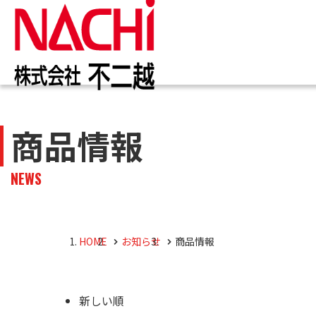
IR情報
お知らせ一覧
カタログ一覧
技術情報誌
トップ
トップ
トップ
トップ
商品情報
企業
商品
株主・投資家のみなさまへ
企業情報
切削工具
PDF版(Vol.別)
商品
工作
PDF
NEWS
4事
トッ
切削
株主・株式情報
油圧機器
マテ
キャ
会社
油圧
HOME
お知らせ
商品情報
採用M
役員
新しい順