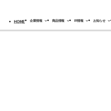
HOME
企業情報
商品情報
IR情報
お知らせ
採用情報
トップ
情報
情報
トップ
トップ
情報
機械
版(事業分野別)
IRライブラリー
IR情報
ロボット
NACHI-BUSINESS news
業の紹介
先輩社員の紹介
プメッセージ
工具
工作機械
ロボッ
リアル
IRカレンダー
社員専用
リア採用
人材育成
概要
機器
カーハイドロリクス
企業理念
マテリ
Y PAGE
紹介
事業拠点