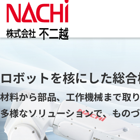
IR情報
お知らせ一覧
カタログ一覧
技術情報誌
トップ
トップ
トップ
トップ
企業
商品
ロボットを核にした
ロボットを核にした
ロボットを核にした
ロボットを核にした
総合
総合
総合
総合
株主・投資家のみなさまへ
企業情報
切削工具
PDF版(Vol.別)
商品
工作
PDF
4事
トッ
切削
材料から部品、工作機械まで取
材料から部品、工作機械まで取
材料から部品、工作機械まで取
材料から部品、工作機械まで取
株主・株式情報
油圧機器
マテ
キャ
会社
油圧
多様なソリューションで、
多様なソリューションで、
多様なソリューションで、
多様なソリューションで、
ものづ
ものづ
ものづ
ものづ
採用M
役員