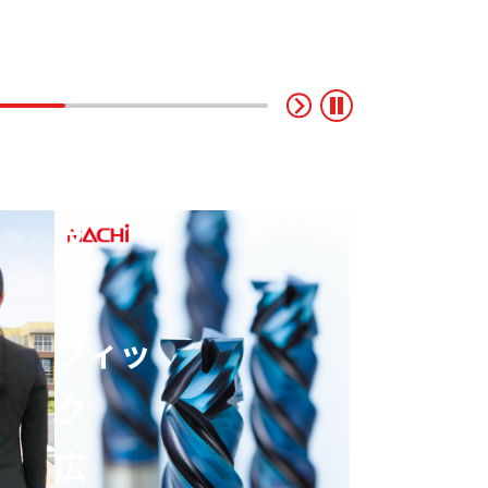
NACHI
カ
に
タ
つ
ロ
い
グ
CATALOG
て
ジャ