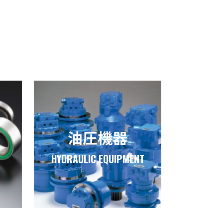
油圧機器
HYDRAULIC EQUIPMENT