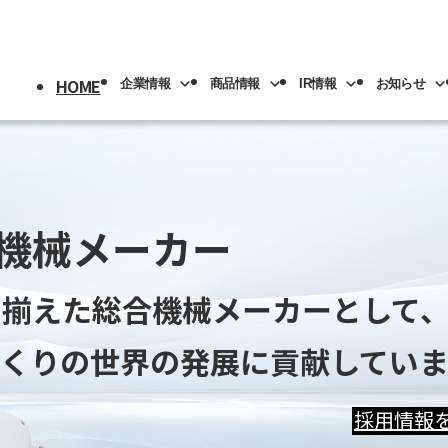
HOME
企業情報
商品情報
IR情報
お知らせ
採用情報
トップ
情報
情報
トップ
トップ
機械メーカー
機械メーカー
機械メーカー
機械メーカー
情報
機械
版(事業分野別)
IRライブラリー
IR情報
ロボット
NACHI-BUSINESS news
業の紹介
先輩社員の紹介
プメッセージ
工具
工作機械
ロボッ
り揃えた
り揃えた
り揃えた
り揃えた
総合機械メーカーとして
総合機械メーカーとして
総合機械メーカーとして
総合機械メーカーとして
リアル
IRカレンダー
社員専用
リア採用
人材育成
概要
機器
カーハイドロリクス
企業理念
マテリ
くりの世界の発展に貢献してい
くりの世界の発展に貢献してい
くりの世界の発展に貢献してい
くりの世界の発展に貢献してい
Y PAGE
紹介
事業拠点
採用情報