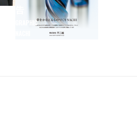
PICK
ン
ル
UP
別
イ
に
チ
不
オ
二
シ
越
の
の
製
製
品
品
を
カ
ご
タ
紹
ロ
介
グ
を
ご
覧
い