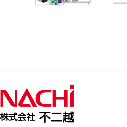
TECHNICAL
像
技
VIEW
術
情
NACHI
報
不
誌
二
の
越
PDF
の
版
会
を
社
ダ
紹
ウ
介
ン
映
ロー
像
ド
を
で
ご
き
覧
ま