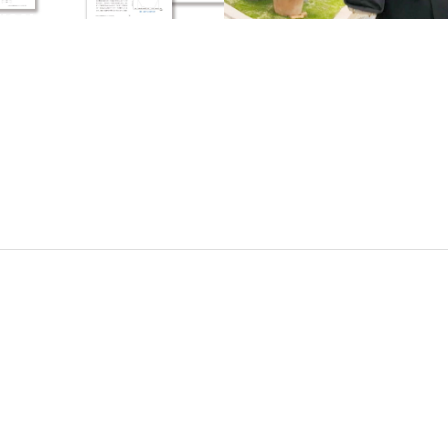
告
GRAPHIC
NACHI
メ
ディ
ア
に
掲
載
し
た
当
社
広
告
を