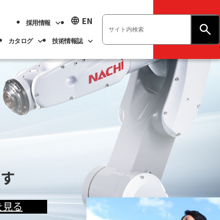
language
EN
採用情報
お問い合わせ
カタログ
技術情報誌
業績ハイライト
展示会情報
ベアリング
不二越技報
新卒採用
ト
ベアリング
、
、
、
、
よくあるご質問
企業情報
アル
事業紹介
ます
ます
ます
ます
サステナビリティ
を見る