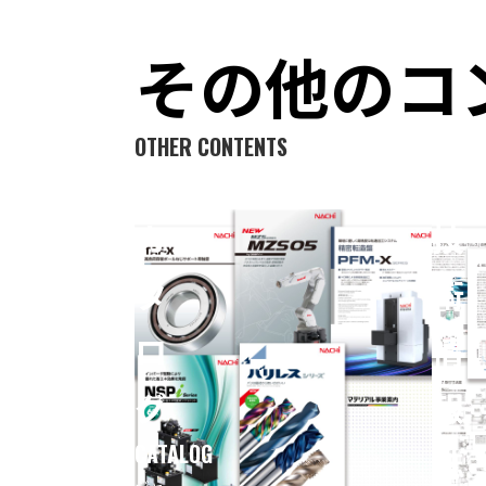
その他のコ
OTHER CONTENTS
技
会
術
社
情
紹
報
介
誌
映