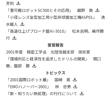
芳則
「重可搬ロボットSC500とその応用」 越野 敦
「小径レンズ金型加工用小型非球面加工機ASP01」 清
水龍人
「高速仕上げブローチ盤Hi-5010」 松本吉明，嶋作勝
行
受賞報告
2001年度 精密工学会 北陸信越支部 技術賞
「環境対応と経済性を追求したドリルの開発」 関口
徹，園部 勝
トピックス
「2001国際ロボット展」 国崎 晃
「EMOハノーバー2001」 林 忠男
「新・知りたい熱処理」の刊行について