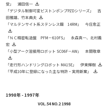
受」 浦田信一
「デジタル制御可変ピストンポンプPZDシリーズ」 吉
田雅雄、竹本典夫
「マルテンサイト系ステンレス鋼 14RM」 今庄愈正
「ＮＣ精密転造盤 PFM－610FS」 永森真一、北村義
宏
「小型アーク溶接用ロボット SC06F－AW」 本間敬章
「走行形ハンドリングロボット MA15E」 伊東輝樹
「平成10年に登録になった主な特許・実用新案」
1998年 - 1997年
VOL.54 NO.2 1998