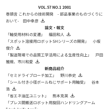
VOL.57 NO.1 2001
巻頭言 これからの技術開発 - 部品事業のものづくりに
おいて- 田中幸彦
論文・報文
「軸受用材料の変遷」 福田和人
「スポット溶接用ロボットSHシリーズの開発」 小坂
俊介
「製造現場での品質工学活用による生産性向上」 戸田
雅規、市川和愛
新商品紹介
「セミドライブローチ加工」 野川恭史
「シール付き小径ボールねじサポート用軸受」 谷本
浩
「省エネ油圧ユニット」 熊本克英
「プレス間搬送ロボット用旋回ハンドリングアーム