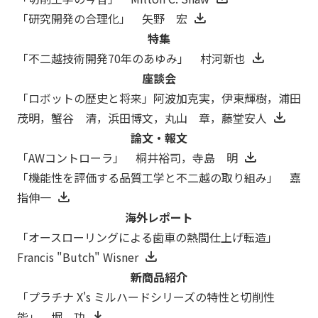
「研究開発の合理化」 矢野 宏
特集
「不二越技術開発70年のあゆみ」 村河新也
座談会
「ロボットの歴史と将来」阿波加克実，伊東輝樹，浦田
茂明，蟹谷 清，浜田博文，丸山 章，藤堂安人
論文・報文
「AWコントローラ」 桐井裕司，寺島 明
「機能性を評価する品質工学と不二越の取り組み」 嘉
指伸一
海外レポート
「オースローリングによる歯車の熱間仕上げ転造」
Francis "Butch" Wisner
新商品紹介
「プラチナ X's ミルハードシリーズの特性と切削性
能」 堀 功