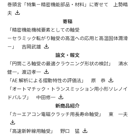
巻頭言「特集－精密機能部品・材料」に寄せて 上勢晴
夫
寄稿
「精密機能機械要素としての軸受
－セラミック転がり軸受の高温への応用と高温固体潤滑
－」 吉岡武雄
論文・報文
「円筒ころ軸受の最適クラウニング形状の検討」 清水
健一，渡辺孝一
「AE 解析による摺動特性の評価法」 原 恭
「オートマチック・トランスミッション用小形ソレノイ
ドバルブ」 中田修一
新商品紹介
「カーエアコン電磁クラッチ用長寿命軸受」 東 一夫
「高速新幹線用軸受」 野口 猛