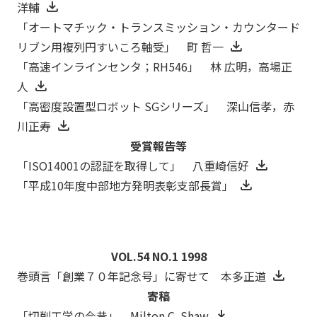
洋輔
「オートマチック・トランスミッション・カウンタード
リブン用複列円すいころ軸受」 町 哲一
「高速インラインセンタ；RH546」 林 広明，高場正
人
「高密度設置型ロボット SGシリーズ」 深山信孝，赤
川正寿
受賞報告等
「ISO14001の認証を取得して」 八重崎信好
「平成10年度中部地方発明表彰支部長賞」
VOL.54 NO.1 1998
巻頭言「創業７０年記念号」に寄せて 本多正道
寄稿
「切削工学の今昔」 Milton C. Shaw