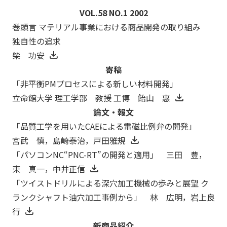
VOL.58 NO.1 2002
巻頭言 マテリアル事業における商品開発の取り組み
独自性の追求
柴 功安
寄稿
「非平衡PMプロセスによる新しい材料開発」
立命館大学 理工学部 教授 工博 飴山 惠
論文・報文
「品質工学を用いたCAEによる電磁比例弁の開発」
宮武 慎，島崎泰治，戸田雅規
「パソコンNC“PNC-RT”の開発と適用」 三田 豊，
東 真一，中井正信
「ツイストドリルによる深穴加工機械の歩みと展望 ク
ランクシャフト油穴加工事例から」 林 広明，岩上良
行
新商品紹介