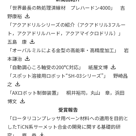
「世界最長の熱処理済線材 プレハードン4000」 吉
野康裕
「アクアドリルシリーズの紹介（アクアドリル3フルー
ト，アクアドリルハード，アクアマイクロドリル）」
五島 康
「オーバルミルによる金型の高能率・高精度加工」 岩
本謙治
「自動調心ころ軸受の200°C対応」 紙屋文博
「スポット溶接用ロボット“SH-03シリーズ”」 野崎昌
之
「AXロボット制御装置」 桐井裕司，丸山 章，浜田
博文
受賞報告
「ロータリコンプレッサ用ベーン材料への適用を目的と
したTiCN系サーメット合金の開発に関する基礎的研
究」 原 恭