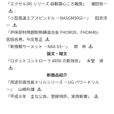
「エクセル(R) シリーズ 自動調心ころ軸受」 浦田信一
「小型高速エアスピンドル －NASGM50GI－」 田添洋
一
「炉床部材用超耐熱鋳造合金 FHOM20，FHOM40」
宮田吉男，今庄愈正
「新強靱サーメット －NAX-SS－」 原 恭
論文・報文
「ロボットコントローラ AR50 の新技術」 本堂 清
新商品紹介
「用途別高性能ドリルシリーズ －UG パワードリル
－」 山崎利雄
「平成８年 主な公告，登録特許，実用新案」