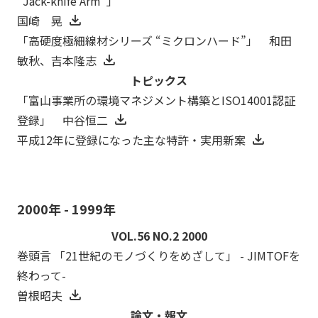
“Jack-knife Arm”」
国崎 晃
「高硬度極細線材シリーズ “ミクロンハード”」 和田
敏秋、吉本隆志
トピックス
「富山事業所の環境マネジメント構築とISO14001認証
登録」 中谷恒二
平成12年に登録になった主な特許・実用新案
2000年 - 1999年
VOL.56 NO.2 2000
巻頭言 「21世紀のモノづくりをめざして」 - JIMTOFを
終わって-
曽根昭夫
論文・報文