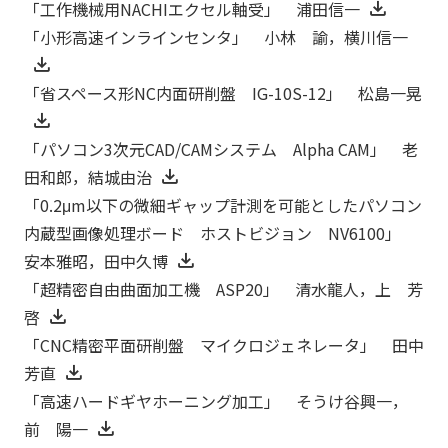
「工作機械用NACHIエクセル軸受」 浦田信一
「小形高速インラインセンタ」 小林 諭，横川信一
「省スペース形NC内面研削盤 IG-10S-12」 松島一晃
「パソコン3次元CAD/CAMシステム Alpha CAM」 老
田和郎，結城由治
「0.2μm以下の微細ギャップ計測を可能としたパソコン
内蔵型画像処理ボード ホストビジョン NV6100」
安本雅昭，田中久博
「超精密自由曲面加工機 ASP20」 清水龍人，上 芳
啓
「CNC精密平面研削盤 マイクロジェネレータ」 田中
芳直
「高速ハードギヤホーニング加工」 そうけ谷興一，
前 陽一