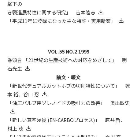
撃下の
き裂進展特性に関する研究」 吉本隆志
「平成11年に登録になった主な特許・実用新案」
VOL.55 NO.2 1999
巻頭言 「21世紀の生産技術への対応をめざして」 明
石光生
論文・報文
「新世代デュアルカットホブの切削特性について」 塚
本 裕、谷口 忍
「油圧バルブ用ソレノイドの吸引力の改善」 奥出敏史
「新しい真空浸炭 (EN-CARBOプロセス)」 原井 哲、
村上 茂
「人造黒鉛電極加工システムへの取組み」 金川 高、