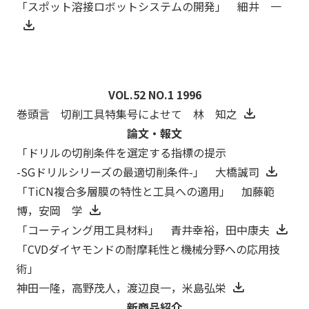
「スポット溶接ロボットシステムの開発」 細井 一
VOL.52 NO.1 1996
巻頭言 切削工具特集号によせて 林 知之
論文・報文
「ドリルの切削条件を選定する指標の提示
-SGドリルシリーズの最適切削条件-」 大橋誠司
「TiCN複合多層膜の特性と工具への適用」 加藤範
博，安岡 学
「コーティング用工具材料」 青井幸裕，田中康夫
「CVDダイヤモンドの耐摩耗性と機械分野への応用技
術」
神田一隆，高野茂人，渡辺良一，米島弘栄
新商品紹介