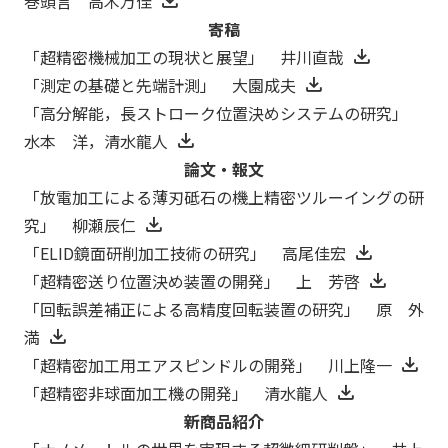
巻頭言 高木万佳
寄稿
「超精密機械加工の現状と展望」 井川直哉
「測定の基礎と先端計測」 大園成夫
「高分解能，長ストローク位置決めシステムの研究」
水本 洋，清水龍人
論文・報文
「放電加工による薄刃砥石の機上精密ツルーイングの研
究」 柳瀬辰仁
「ELID鏡面研削加工技術の研究」 高尾佳宏
「超精密送り位置決め装置の開発」 上 芳啓
「回転誤差補正による高精度回転装置の研究」 原 外
満
「超精密加工用エアスピンドルの開発」 川上隆一
「超精密非球面加工機の開発」 清水龍人
新商品紹介