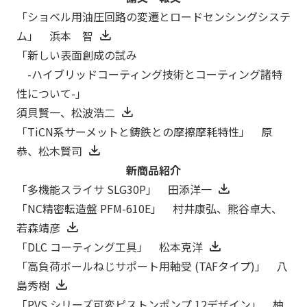
「ショベル用油圧回路の変遷とロードセンシングシステ
ム」 浜本 智
「新しい表面創成の試み
-ハイブリッドコーティング技術とコーティング諸特
性について-」
須貝賢一、松波浩二
「TiCN系サーメットと鋳鉄との摩擦摩耗特性」 原
恭、松木賢司
新商品紹介
「多機能スライサ SLG30P」 田添洋一
「NC精密転造盤 PFM-610E」 村井康弘、熊谷卓大、
若森靖彦
「DLC コーティング工具」 松本克洋
「高負荷ボールねじサポート用軸受 (TAFタイプ)」 八
島秀樹
「PVS シリーズ可変ピストンポンプ 12デザイン」 柚