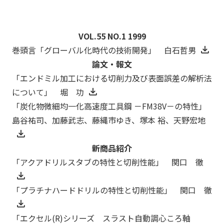
VOL.55 NO.1 1999
巻頭言「グローバル化時代の技術開発」 白石哲男
論文・報文
「エンドミル加工における切削力及び表面誤差の解析法
について」 堀 功
「炭化物微細均一化高速度工具鋼 －FM38V－の特性」
島谷祐司、加藤武志、藤縄市ゆき、塚本 裕、天野宏地
新商品紹介
「アクアドリルスタブの特性と切削性能」 関口 徹
「プラチナハードドリルの特性と切削性能」 関口 徹
「エクセル(R)シリーズ スラスト自動調心ころ軸