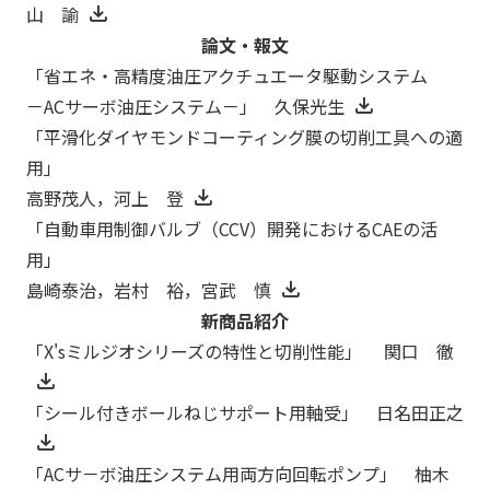
山 諭
論文・報文
「省エネ・高精度油圧アクチュエータ駆動システム
－ACサーボ油圧システム－」 久保光生
「平滑化ダイヤモンドコーティング膜の切削工具への適
用」
高野茂人，河上 登
「自動車用制御バルブ（CCV）開発におけるCAEの活
用」
島崎泰治，岩村 裕，宮武 慎
新商品紹介
「X'sミルジオシリーズの特性と切削性能」 関口 徹
「シール付きボールねじサポート用軸受」 日名田正之
「ACサ－ボ油圧システム用両方向回転ポンプ」 柚木