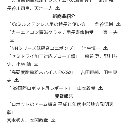
長谷川司良、天地一志
新商品紹介
「X'sミルステンレス用の特長と使い方」 釣谷洋輔
「カーエアコン電磁クラッチ用長寿命軸受」 東 一夫
「NNシリーズ低騒音ユニポンプ」 池生慎一
「セミドライ加工対応ブローチ盤」 鶴巻 登、野川恭
史、小林 諭
「高硬度耐熱粉末ハイス FAXGX」 吉田直純、田中康
夫
「'99国際ロボット展レポート」 山本義孝
受賞報告
「ロボットのアーム構造 平成11年度中部地方発明表
彰」
宮本秀人、本間敬章