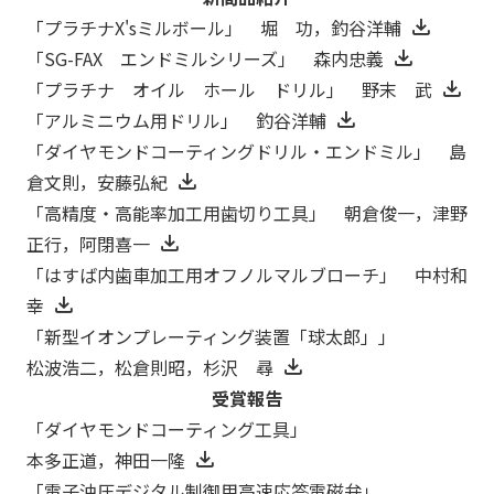
「プラチナX'sミルボール」 堀 功，釣谷洋輔
「SG-FAX エンドミルシリーズ」 森内忠義
「プラチナ オイル ホール ドリル」 野末 武
「アルミニウム用ドリル」 釣谷洋輔
「ダイヤモンドコーティングドリル・エンドミル」 島
倉文則，安藤弘紀
「高精度・高能率加工用歯切り工具」 朝倉俊一，津野
正行，阿閉喜一
「はすば内歯車加工用オフノルマルブローチ」 中村和
幸
「新型イオンプレーティング装置「球太郎」」
松波浩二，松倉則昭，杉沢 尋
受賞報告
「ダイヤモンドコーティング工具」
本多正道，神田一隆
「電子油圧デジタル制御用高速応答電磁弁」