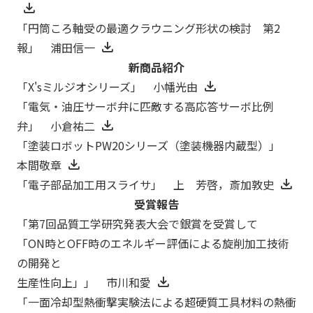
「円筒ころ軸受の最適クラウニング形状の検討 第2
報」 浦田信一
新商品紹介
「X'sミルジオシリーズ」 小幡光由
「電気・油圧サーボ弁に匹敵する高応答サーボ比例
弁」 小倉祐二
「塗装ロボットPW20シリーズ（塗装機器内蔵型）」
本間敬章
「電子部品加工用スライサ」 上 芳啓，斎加敦史
受賞報告
「第7回品質工学研究発表大会で銀賞を受賞して
「ON時とOFF時のエネルギー評価による旋削加工技術
の開発と
生産性向上」」 市川和愛
「一面冷却型熱衝撃実験法による超硬質工具材料の熱衝