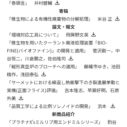
「巻頭言」 井村健輔
寄稿
「微生物による有機性廃棄物の分解処理」 米谷 正
論文・報文
「環境対応工具について」 飛弾野文英
「微生物を用いたクーラント廃液処理装置「BIO-
FINE(バイオファイン)」の開発と適用」 菅沢剛一，中
谷恒二，川倉勝之，佐伯隆司
「縦形真空炉のブローチへの適用」 藤縄市ゆき，池田
精作，浅田泰弘
「サーメットにおける繰返し熱衝撃下のき裂進展挙動と
実機(正面フライス)評価」 吉本隆志，早瀬好明，石原
外美
「品質工学による比例ソレノイドの開発」 浜本
新商品紹介
「プラチナX'sミルリブ用エンドミルシリーズ」 釣谷