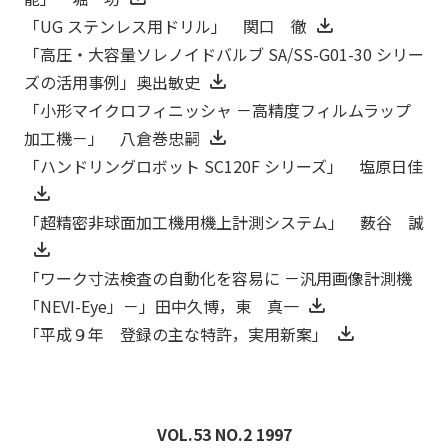
「UG ステンレス用ドリル」 関口 徹
「高圧・大容量ソレノイドバルブ SA/SS-G01-30 シリー
ズの活用事例」奥出敏史
「小形マイクロフィニッシャ －高精度フィルムラップ
加工機－」 八倉巻忠嗣
「ハンドリングロボット SC120F シリーズ」 塩原日佳
「超精密非球面加工機用機上計測システム」 薮谷 誠
「ワーク寸法検査の自動化を容易に －汎用画像計測機
「NEVI-Eye」－」田中久博，東 真一
「平成９年 登録の主な特許，実用新案」
VOL.53 NO.2 1997