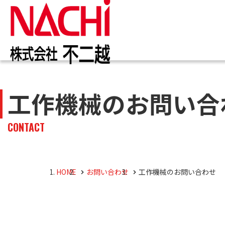
IR情報
お知らせ一覧
カタログ一覧
技術情報誌
トップ
トップ
トップ
トップ
工作機械のお問い合
企業
商品
株主・投資家のみなさまへ
企業情報
切削工具
PDF版(Vol.別)
商品
工作
PDF
CONTACT
4事
トッ
切削
株主・株式情報
油圧機器
マテ
キャ
会社
油圧
HOME
お問い合わせ
工作機械のお問い合わせ
採用M
役員