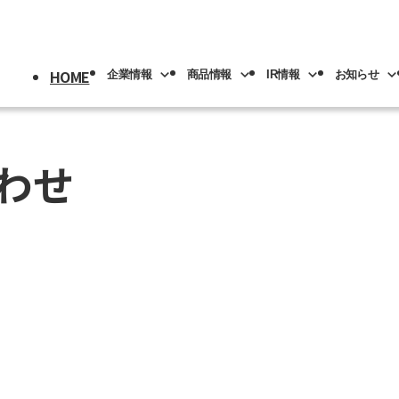
HOME
企業情報
商品情報
IR情報
お知らせ
わせ
採用情報
トップ
情報
情報
トップ
トップ
情報
機械
版(事業分野別)
IRライブラリー
IR情報
ロボット
NACHI-BUSINESS news
業の紹介
先輩社員の紹介
プメッセージ
工具
工作機械
ロボッ
リアル
IRカレンダー
社員専用
リア採用
人材育成
概要
機器
カーハイドロリクス
企業理念
マテリ
Y PAGE
紹介
事業拠点