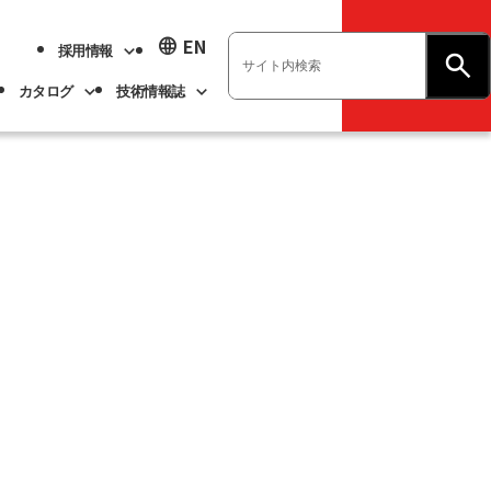
language
EN
採用情報
お問い合わせ
カタログ
技術情報誌
業績ハイライト
展示会情報
ベアリング
不二越技報
新卒採用
ト
ベアリング
よくあるご質問
企業情報
アル
事業紹介
サステナビリティ