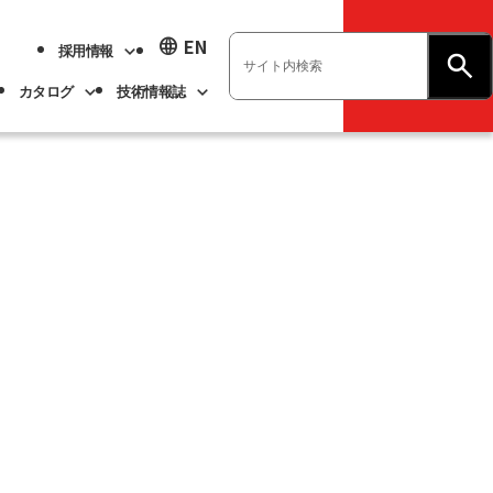
language
EN
採用情報
お問い合わせ
カタログ
技術情報誌
業績ハイライト
展示会情報
ベアリング
不二越技報
新卒採用
ト
ベアリング
よくあるご質問
企業情報
アル
事業紹介
サステナビリティ