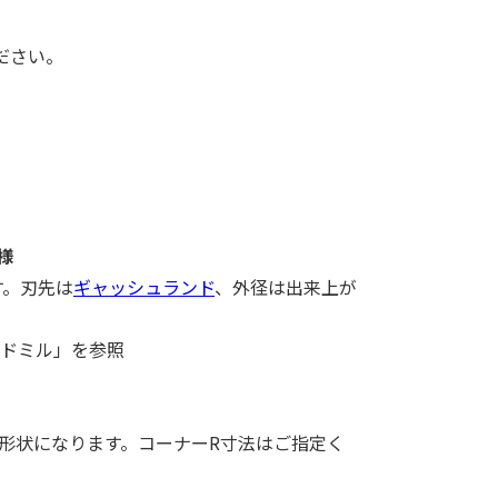
ださい。
様
す。刃先は
ギャッシュランド
、外径は出来上が
ンドミル」を参照
格形状になります。コーナーR寸法はご指定く