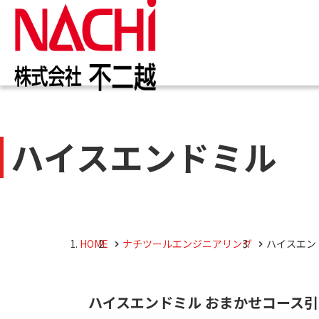
IR情報
お知らせ一覧
カタログ一覧
技術情報誌
トップ
トップ
トップ
トップ
企業
商品
ハイスエンドミル 
株主・投資家のみなさまへ
企業情報
切削工具
PDF版(Vol.別)
商品
工作
PDF
4事
トッ
切削
株主・株式情報
油圧機器
マテ
キャ
会社
油圧
HOME
ナチツールエンジニアリング
ハイスエン
採用M
役員
ハイスエンドミル おまかせコース