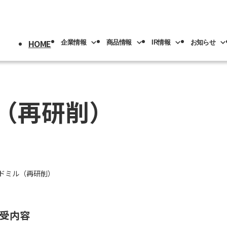
HOME
企業情報
商品情報
IR情報
お知らせ
採用情報
トップ
情報
情報
トップ
トップ
（再研削）
情報
機械
版(事業分野別)
IRライブラリー
IR情報
ロボット
NACHI-BUSINESS news
業の紹介
先輩社員の紹介
プメッセージ
工具
工作機械
ロボッ
リアル
IRカレンダー
社員専用
リア採用
人材育成
概要
機器
カーハイドロリクス
企業理念
マテリ
ドミル（再研削）
Y PAGE
紹介
事業拠点
引受内容