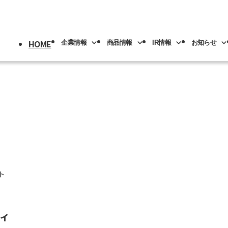
HOME
企業情報
商品情報
IR情報
お知らせ
採用情報
トップ
情報
情報
トップ
トップ
情報
機械
版(事業分野別)
IRライブラリー
IR情報
ロボット
NACHI-BUSINESS news
業の紹介
先輩社員の紹介
プメッセージ
工具
工作機械
ロボッ
リアル
IRカレンダー
社員専用
リア採用
人材育成
概要
機器
カーハイドロリクス
企業理念
マテリ
ト
Y PAGE
紹介
事業拠点
ィ