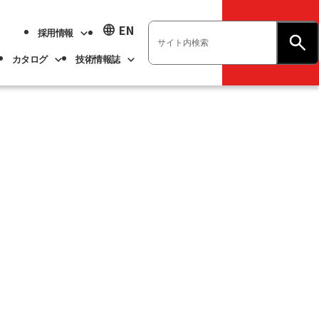
language
EN
採用情報
お問い合わせ
カタログ
技術情報誌
業績ハイライト
展示会情報
ベアリング
不二越技報
新卒採用
ト
ベアリング
よくあるご質問
企業情報
アル
事業紹介
サステナビリティ