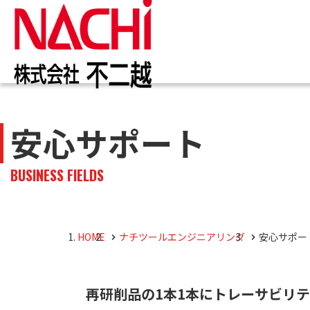
IR情報
お知らせ一覧
カタログ一覧
技術情報誌
トップ
トップ
トップ
トップ
安心サポート
企業
商品
株主・投資家のみなさまへ
企業情報
切削工具
PDF版(Vol.別)
商品
工作
PDF
BUSINESS FIELDS
4事
トッ
切削
株主・株式情報
油圧機器
マテ
キャ
会社
油圧
HOME
ナチツールエンジニアリング
安心サポー
採用M
役員
再研削品の1本1本にトレーサビリテ