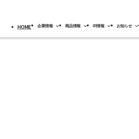
HOME
企業情報
商品情報
IR情報
お知らせ
採用情報
トップ
情報
情報
トップ
トップ
情報
機械
版(事業分野別)
IRライブラリー
IR情報
ロボット
NACHI-BUSINESS news
業の紹介
先輩社員の紹介
プメッセージ
工具
工作機械
ロボッ
リアル
IRカレンダー
社員専用
リア採用
人材育成
概要
機器
カーハイドロリクス
企業理念
マテリ
Y PAGE
紹介
事業拠点