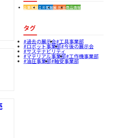
企業情報
ＩＲ情報
展 示 会
商品情報
タグ
過去の展示会
工具事業部
ロボット事業部
今後の展示会
サステナビリティ
マテリアル事業部
工作機事業部
油圧事業部
軸受事業部
売