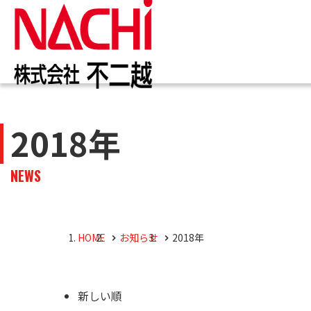
IR情報
お知らせ一覧
カタログ一覧
技術情報誌
トップ
トップ
トップ
トップ
2018年
企業
商品
株主・投資家のみなさまへ
企業情報
切削工具
PDF版(Vol.別)
商品
工作
PDF
NEWS
4事
トッ
切削
株主・株式情報
油圧機器
マテ
キャ
会社
油圧
HOME
お知らせ
2018年
採用M
役員
新しい順