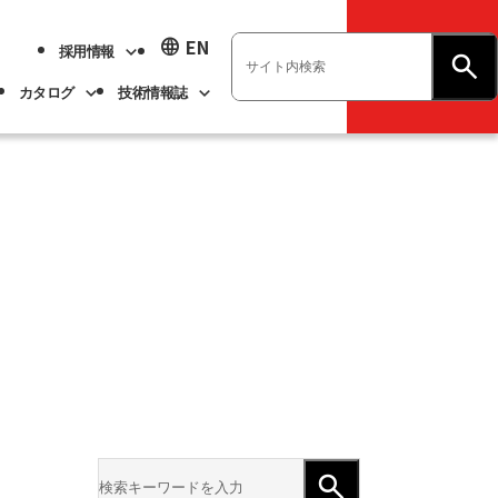
language
EN
採用情報
お問い合わせ
カタログ
技術情報誌
業績ハイライト
展示会情報
ベアリング
不二越技報
新卒採用
ト
ベアリング
よくあるご質問
企業情報
アル
事業紹介
サステナビリティ