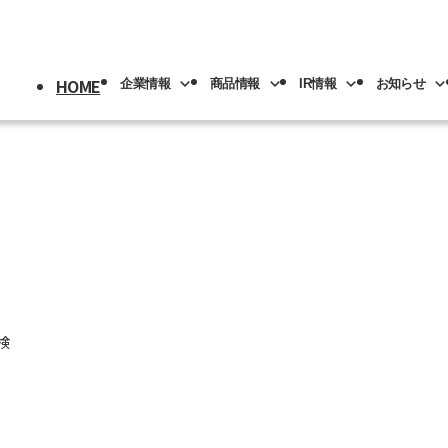
HOME
企業情報
商品情報
IR情報
お知らせ
採用情報
トップ
情報
情報
トップ
トップ
情報
機械
版(事業分野別)
IRライブラリー
IR情報
ロボット
NACHI-BUSINESS news
業の紹介
先輩社員の紹介
プメッセージ
工具
工作機械
ロボッ
リアル
IRカレンダー
社員専用
リア採用
人材育成
概要
機器
カーハイドロリクス
企業理念
マテリ
検
Y PAGE
紹介
事業拠点