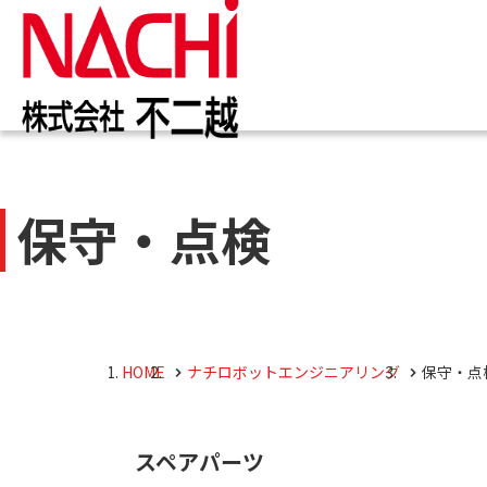
IR情報
お知らせ一覧
カタログ一覧
技術情報誌
トップ
トップ
トップ
トップ
企業
商品
保守・点検
株主・投資家のみなさまへ
企業情報
切削工具
PDF版(Vol.別)
商品
工作
PDF
4事
トッ
切削
株主・株式情報
油圧機器
マテ
キャ
会社
油圧
HOME
ナチロボットエンジニアリング
保守・点
採用M
役員
スペアパーツ