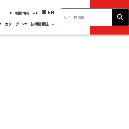
language
EN
採用情報
お問い合わせ
カタログ
技術情報誌
業績ハイライト
展示会情報
ベアリング
不二越技報
新卒採用
ト
ベアリング
よくあるご質問
企業情報
アル
事業紹介
サステナビリティ