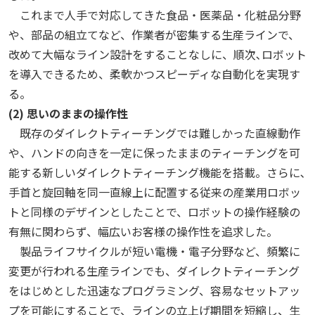
これまで人手で対応してきた食品・医薬品・化粧品分野
や、部品の組立てなど、作業者が密集する生産ラインで、
改めて大幅なライン設計をすることなしに、順次､ロボット
を導入できるため、柔軟かつスピーディな自動化を実現す
る。
(2) 思いのままの操作性
既存のダイレクトティーチングでは難しかった直線動作
や、ハンドの向きを一定に保ったままのティーチングを可
能する新しいダイレクトティーチング機能を搭載。さらに､
手首と旋回軸を同一直線上に配置する従来の産業用ロボッ
トと同様のデザインとしたことで、ロボットの操作経験の
有無に関わらず、幅広いお客様の操作性を追求した。
製品ライフサイクルが短い電機・電子分野など、頻繁に
変更が行われる生産ラインでも、ダイレクトティーチング
をはじめとした迅速なプログラミング、容易なセットアッ
プを可能にすることで、ラインの立上げ期間を短縮し、生