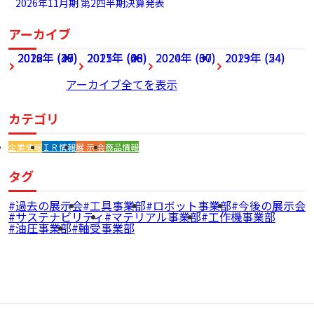
2026年11月期 第2四半期決算発表
アーカイブ
2026年 (27)
2022年 (49)
2018年 (36)
2025年 (68)
2021年 (46)
2017年 (28)
2024年 (60)
2020年 (37)
2023年 (54)
2019年 (24)
アーカイブ全てを表示
カテゴリ
企業情報
ＩＲ情報
展 示 会
商品情報
タグ
過去の展示会
工具事業部
ロボット事業部
今後の展示会
サステナビリティ
マテリアル事業部
工作機事業部
油圧事業部
軸受事業部