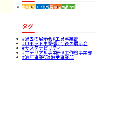
企業情報
ＩＲ情報
展 示 会
商品情報
タグ
過去の展示会
工具事業部
ロボット事業部
今後の展示会
サステナビリティ
マテリアル事業部
工作機事業部
油圧事業部
軸受事業部