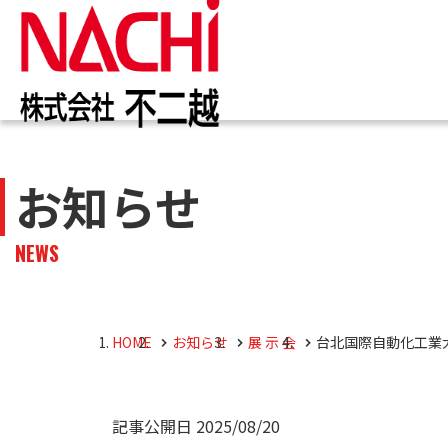
IR情報
お知らせ一覧
カタログ一覧
技術情報誌
トップ
トップ
トップ
トップ
お知らせ
企業
商品
株主・投資家のみなさまへ
企業情報
切削工具
PDF版(Vol.別)
商品
工作
PDF
NEWS
4事
トッ
切削
株主・株式情報
油圧機器
マテ
キャ
会社
油圧
HOME
お知らせ
展 示 会
台北国際自動化工業大展 
採用M
役員
記事公開日
2025/08/20