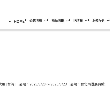
HOME
企業情報
商品情報
IR情報
お知らせ
採用情報
トップ
情報
情報
トップ
トップ
情報
機械
版(事業分野別)
IRライブラリー
IR情報
ロボット
NACHI-BUSINESS news
業の紹介
先輩社員の紹介
プメッセージ
工具
工作機械
ロボッ
リアル
IRカレンダー
社員専用
リア採用
人材育成
概要
機器
カーハイドロリクス
企業理念
マテリ
[台湾] 会期：2025/8/20 ～ 2025/8/23 会場：台北南港展覧館
Y PAGE
紹介
事業拠点