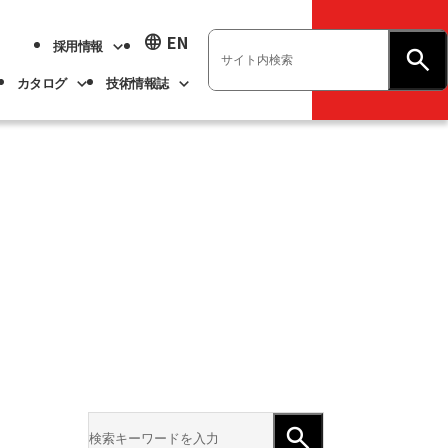
language
EN
採用情報
お問い合わせ
カタログ
技術情報誌
業績ハイライト
展示会情報
ベアリング
不二越技報
新卒採用
ト
ベアリング
よくあるご質問
企業情報
アル
事業紹介
サステナビリティ