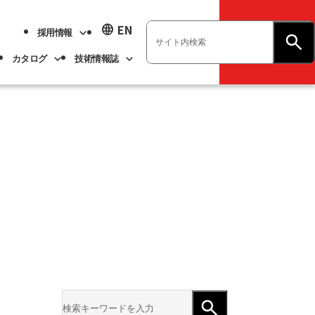
language
EN
採用情報
お問い合わせ
カタログ
技術情報誌
業績ハイライト
展示会情報
ベアリング
不二越技報
新卒採用
ト
ベアリング
よくあるご質問
企業情報
アル
事業紹介
サステナビリティ