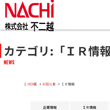
IR情報
お知らせ一覧
カタログ一覧
技術情報誌
トップ
トップ
トップ
トップ
カテゴリ:「ＩＲ情
企業
商品
株主・投資家のみなさまへ
企業情報
切削工具
PDF版(Vol.別)
商品
工作
PDF
NEWS
4事
トッ
切削
株主・株式情報
油圧機器
マテ
キャ
会社
油圧
HOME
お知らせ
ＩＲ情報
採用M
役員
企業情報
ＩＲ情報