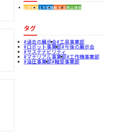
企業情報
ＩＲ情報
展 示 会
商品情報
タグ
過去の展示会
工具事業部
ロボット事業部
今後の展示会
サステナビリティ
マテリアル事業部
工作機事業部
油圧事業部
軸受事業部