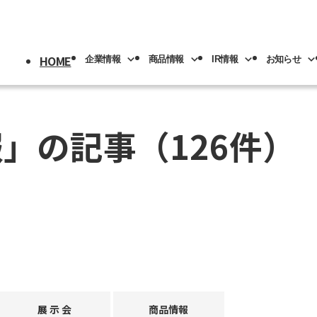
HOME
企業情報
商品情報
IR情報
お知らせ
報」の記事
（126件）
採用情報
トップ
情報
情報
トップ
トップ
情報
機械
版(事業分野別)
IRライブラリー
IR情報
ロボット
NACHI-BUSINESS news
業の紹介
先輩社員の紹介
プメッセージ
工具
工作機械
ロボッ
リアル
IRカレンダー
社員専用
リア採用
人材育成
概要
機器
カーハイドロリクス
企業理念
マテリ
Y PAGE
紹介
事業拠点
展 示 会
商品情報