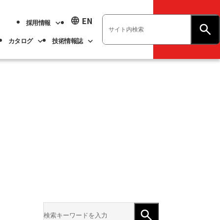
language
EN
採用情報
お問い合わせ
カタログ
技術情報誌
業績ハイライト
展示会情報
ベアリング
不二越技報
新卒採用
ト
ベアリング
よくあるご質問
企業情報
アル
事業紹介
サステナビリティ