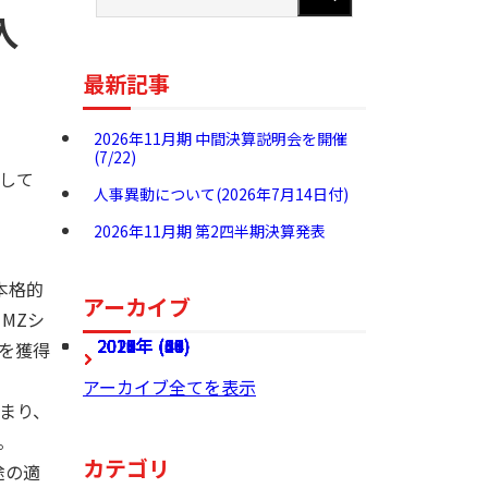
入
最新記事
2026年11月期 中間決算説明会を開催
(7/22)
して
人事異動について(2026年7月14日付)
2026年11月期 第2四半期決算発表
本格的
アーカイブ
MZシ
2026年 (27)
2025年 (68)
2024年 (60)
2023年 (54)
2022年 (49)
2021年 (46)
2020年 (37)
2019年 (24)
2018年 (36)
2017年 (28)
を獲得
アーカイブ全てを表示
まり、
。
カテゴリ
途の適