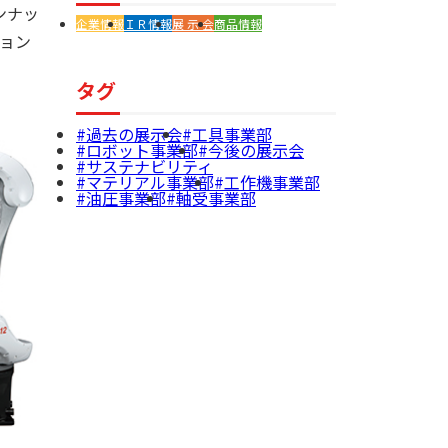
ンナッ
企業情報
ＩＲ情報
展 示 会
商品情報
ョン
タグ
過去の展示会
工具事業部
ロボット事業部
今後の展示会
サステナビリティ
マテリアル事業部
工作機事業部
油圧事業部
軸受事業部