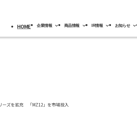
HOME
企業情報
商品情報
IR情報
お知らせ
採用情報
トップ
情報
情報
トップ
トップ
情報
機械
版(事業分野別)
IRライブラリー
IR情報
ロボット
NACHI-BUSINESS news
業の紹介
先輩社員の紹介
プメッセージ
工具
工作機械
ロボッ
リアル
IRカレンダー
社員専用
リア採用
人材育成
概要
機器
カーハイドロリクス
企業理念
マテリ
リーズを拡充 「MZ12」を市場投入
Y PAGE
紹介
事業拠点