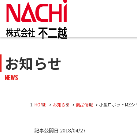
IR情報
お知らせ一覧
カタログ一覧
技術情報誌
トップ
トップ
トップ
トップ
お知らせ
企業
商品
株主・投資家のみなさまへ
企業情報
切削工具
PDF版(Vol.別)
商品
工作
PDF
NEWS
4事
トッ
切削
株主・株式情報
油圧機器
マテ
キャ
会社
油圧
HOME
お知らせ
商品情報
小型ロボットMZシ
採用M
役員
記事公開日
2018/04/27