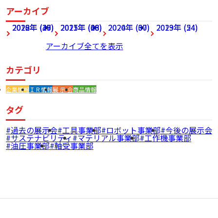
アーカイブ
2026年 (27)
2022年 (49)
2018年 (36)
2025年 (68)
2021年 (46)
2017年 (28)
2024年 (60)
2020年 (37)
2023年 (54)
2019年 (24)
アーカイブ全てを表示
カテゴリ
企業情報
ＩＲ情報
展 示 会
商品情報
タグ
過去の展示会
工具事業部
ロボット事業部
今後の展示会
サステナビリティ
マテリアル事業部
工作機事業部
油圧事業部
軸受事業部