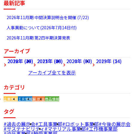
最新記事
2026年11月期 中間決算説明会を開催 (7/22)
人事異動について(2026年7月14日付)
2026年11月期 第2四半期決算発表
アーカイブ
2026年 (27)
2022年 (49)
2018年 (36)
2025年 (68)
2021年 (46)
2017年 (28)
2024年 (60)
2020年 (37)
2023年 (54)
2019年 (24)
アーカイブ全てを表示
カテゴリ
企業情報
ＩＲ情報
展 示 会
商品情報
タグ
過去の展示会
工具事業部
ロボット事業部
今後の展示会
サステナビリティ
マテリアル事業部
工作機事業部
油圧事業部
軸受事業部