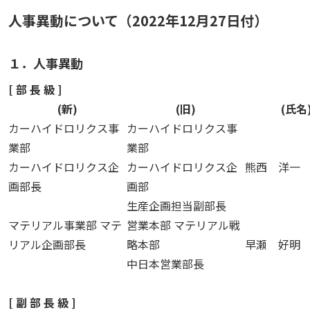
人事異動について（2022年12月27日付）
１．人事異動
[ 部 長 級 ]
(新)
(旧)
(氏名
カーハイドロリクス事
カーハイドロリクス事
業部
業部
カーハイドロリクス企
カーハイドロリクス企
熊西 洋一
画部長
画部
生産企画担当副部長
マテリアル事業部 マテ
営業本部 マテリアル戦
リアル企画部長
略本部
早瀬 好明
中日本営業部長
[ 副 部 長 級 ]