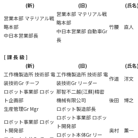
(新)
(旧)
(氏名
営業本部 マテリアル戦
営業本部 マテリアル戦
略本部
略本部
竹腰 直人
中日本営業部 自動車Gr
中日本営業部長
長
[ 課 長 級 ]
(新)
(旧)
(氏名
工作機製造所 技術部 電
工作機製造所 技術部 電
作道 洋文
装技術Gr チーフ
装技術Gr リーダー
ロボット事業部 ロボッ
那智不二越(江蘇)精密
ト企画部
機械有限公司
後田 博之
生産管理Gr Mgr
ロボット製造部長
ロボット事業部 ロボッ
ロボット事業部 ロボッ
ト開発部
ト開発部
奥村 薫一
ロボット本体Gr リー