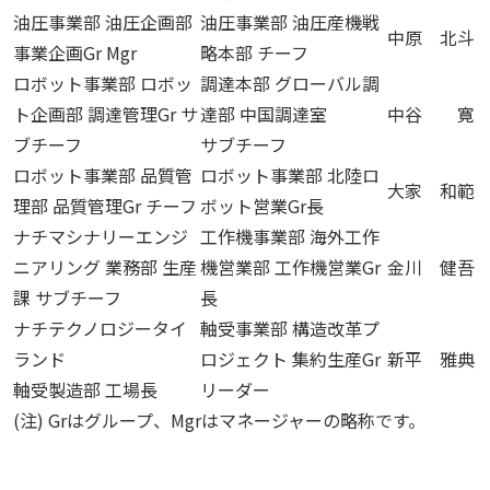
油圧事業部 油圧企画部
油圧事業部 油圧産機戦
中原 北斗
事業企画Gr Mgr
略本部 チーフ
ロボット事業部 ロボッ
調達本部 グローバル調
ト企画部 調達管理Gr サ
達部 中国調達室
中谷 寛
ブチーフ
サブチーフ
ロボット事業部 品質管
ロボット事業部 北陸ロ
大家 和範
理部 品質管理Gr チーフ
ボット営業Gr長
ナチマシナリーエンジ
工作機事業部 海外工作
ニアリング 業務部 生産
機営業部 工作機営業Gr
金川 健吾
課 サブチーフ
長
ナチテクノロジータイ
軸受事業部 構造改革プ
ランド
ロジェクト 集約生産Gr
新平 雅典
軸受製造部 工場長
リーダー
(注) Grはグループ、Mgrはマネージャーの略称です。