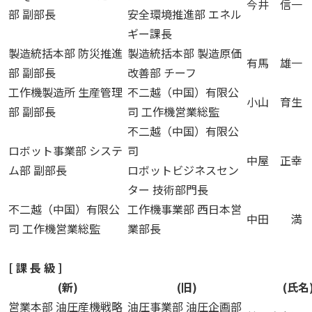
今井 信一
部 副部長
安全環境推進部 エネル
ギー課長
製造統括本部 防災推進
製造統括本部 製造原価
有馬 雄一
部 副部長
改善部 チーフ
工作機製造所 生産管理
不二越（中国）有限公
小山 育生
部 副部長
司 工作機営業総監
不二越（中国）有限公
ロボット事業部 システ
司
中屋 正幸
ム部 副部長
ロボットビジネスセン
ター 技術部門長
不二越（中国）有限公
工作機事業部 西日本営
中田 満
司 工作機営業総監
業部長
[ 課 長 級 ]
(新)
(旧)
(氏名
営業本部 油圧産機戦略
油圧事業部 油圧企画部