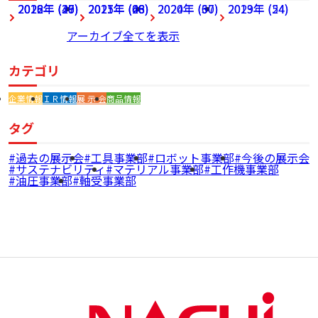
2026年 (27)
2022年 (49)
2018年 (36)
2025年 (68)
2021年 (46)
2017年 (28)
2024年 (60)
2020年 (37)
2023年 (54)
2019年 (24)
アーカイブ全てを表示
カテゴリ
企業情報
ＩＲ情報
展 示 会
商品情報
タグ
過去の展示会
工具事業部
ロボット事業部
今後の展示会
サステナビリティ
マテリアル事業部
工作機事業部
油圧事業部
軸受事業部