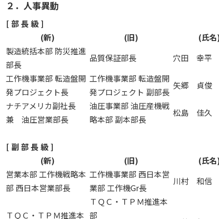
２．人事異動
[ 部 長 級 ]
(新)
(旧)
(氏名
製造統括本部 防災推進
品質保証部長
穴田 幸平
部長
工作機事業部 転造盤開
工作機事業部 転造盤開
矢郷 貞俊
発プロジェクト長
発プロジェクト 副部長
ナチアメリカ副社長
油圧事業部 油圧産機戦
松島 佳久
兼 油圧営業部長
略本部 副本部長
[ 副 部 長 級 ]
(新)
(旧)
(氏名
営業本部 工作機戦略本
工作機事業部 西日本営
川村 和信
部 西日本営業部長
業部 工作機Gr長
ＴＱＣ・ＴＰＭ推進本
ＴＱＣ・ＴＰＭ推進本
部