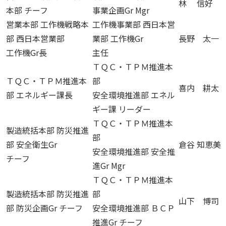
林 信好
本部 チーフ
事業企画Gr Mgr
営業本部 工作機戦略本
工作機事業部 西日本営
部 西日本営業部
業部 工作機Gr
長野 太一
工作機Gr長
主任
ＴＱＣ・ＴＰＭ推進本
ＴＱＣ・ＴＰＭ推進本
部
喜内 耕太
部 エネルギー課長
安全環境推進部 エネル
ギー課 リーダー
ＴＱＣ・ＴＰＭ推進本
製造統括本部 防災推進
部
部 安全衛生Gr
倉谷 知恵美
安全環境推進部 安全推
チーフ
進Gr Mgr
ＴＱＣ・ＴＰＭ推進本
製造統括本部 防災推進
部
山下 博司
部 防災企画Gr チーフ
安全環境推進部 ＢＣＰ
推進Gr チーフ