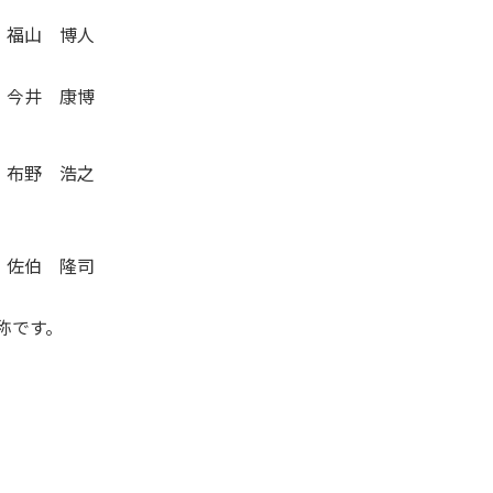
福山 博人
今井 康博
布野 浩之
佐伯 隆司
称です。