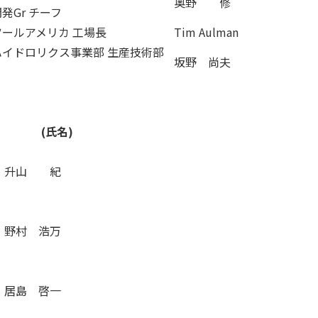
奥野 修
発Gr チーフ
ールアメリカ 工場長
Tim Aulman
ハイドロリクス事業部 生産技術部
坂野 尚夫
(氏名)
升山 紀
野村 浩万
居島 啓一