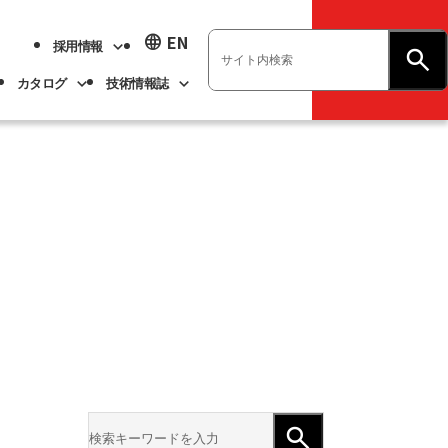
language
EN
採用情報
お問い合わせ
カタログ
技術情報誌
業績ハイライト
展示会情報
ベアリング
不二越技報
新卒採用
ト
ベアリング
よくあるご質問
企業情報
アル
事業紹介
サステナビリティ