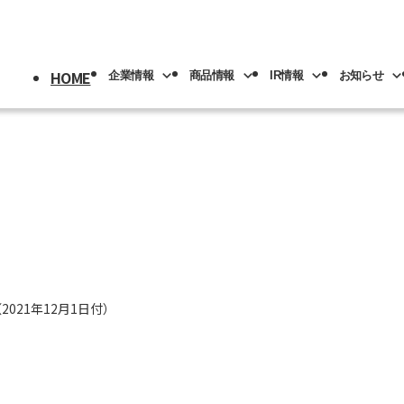
HOME
企業情報
商品情報
IR情報
お知らせ
採用情報
トップ
情報
情報
トップ
トップ
情報
機械
版(事業分野別)
IRライブラリー
IR情報
ロボット
NACHI-BUSINESS news
業の紹介
先輩社員の紹介
プメッセージ
工具
工作機械
ロボッ
リアル
IRカレンダー
社員専用
リア採用
人材育成
概要
機器
カーハイドロリクス
企業理念
マテリ
021年12月1日付）
Y PAGE
紹介
事業拠点