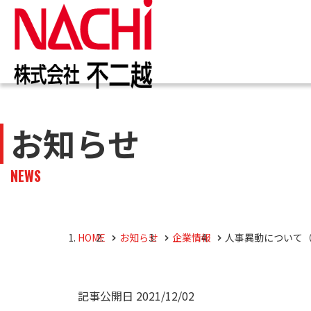
IR情報
お知らせ一覧
カタログ一覧
技術情報誌
トップ
トップ
トップ
トップ
お知らせ
企業
商品
株主・投資家のみなさまへ
企業情報
切削工具
PDF版(Vol.別)
商品
工作
PDF
NEWS
4事
トッ
切削
株主・株式情報
油圧機器
マテ
キャ
会社
油圧
HOME
お知らせ
企業情報
人事異動について（2
採用M
役員
記事公開日
2021/12/02