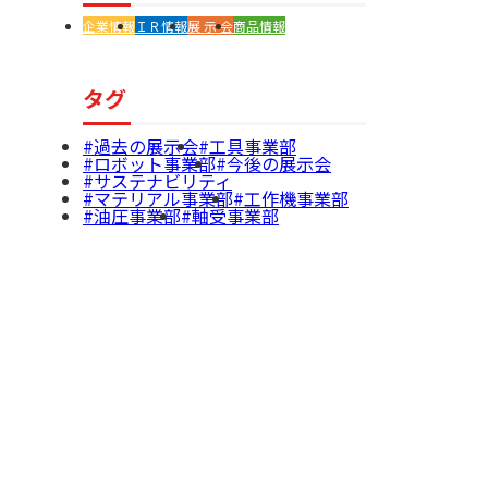
企業情報
ＩＲ情報
展 示 会
商品情報
タグ
過去の展示会
工具事業部
ロボット事業部
今後の展示会
サステナビリティ
マテリアル事業部
工作機事業部
油圧事業部
軸受事業部