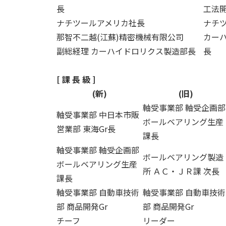
長
工法開
ナチツールアメリカ社長
ナチツ
那智不二越(江蘇)精密機械有限公司
カー
副総経理 カーハイドロリクス製造部長
長
[ 課 長 級 ]
(新)
(旧)
軸受事業部 軸受企画部
軸受事業部 中日本市販
ボールベアリング生産
営業部 東海Gr長
課長
軸受事業部 軸受企画部
ボールベアリング製造
ボールベアリング生産
所 ＡＣ・ＪＲ課 次長
課長
軸受事業部 自動車技術
軸受事業部 自動車技術
部 商品開発Gr
部 商品開発Gr
チーフ
リーダー