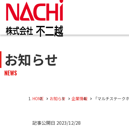
IR情報
お知らせ一覧
カタログ一覧
技術情報誌
トップ
トップ
トップ
トップ
お知らせ
企業
商品
株主・投資家のみなさまへ
企業情報
切削工具
PDF版(Vol.別)
商品
工作
PDF
NEWS
4事
トッ
切削
株主・株式情報
油圧機器
マテ
キャ
会社
油圧
HOME
お知らせ
企業情報
「マルチステーク
採用M
役員
記事公開日
2023/12/28