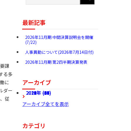
最新記事
2026年11月期 中間決算説明会を開催
(7/22)
人事異動について(2026年7月14日付)
2026年11月期 第2四半期決算発表
要課
する多
アーカイブ
働に
ルダー
2026年 (27)
2025年 (68)
2024年 (60)
2023年 (54)
2022年 (49)
2021年 (46)
2020年 (37)
2019年 (24)
2018年 (36)
2017年 (28)
、従
アーカイブ全てを表示
カテゴリ