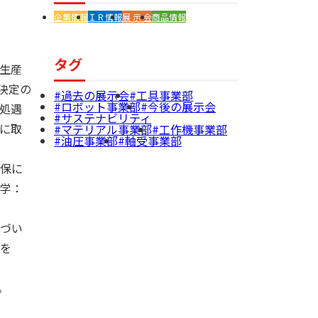
企業情報
ＩＲ情報
展 示 会
商品情報
タグ
生産
決定の
過去の展示会
工具事業部
ロボット事業部
今後の展示会
処遇
サステナビリティ
に取
マテリアル事業部
工作機事業部
油圧事業部
軸受事業部
保に
学：
づい
を
。