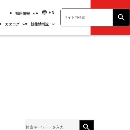
language
EN
採用情報
お問い合わせ
カタログ
技術情報誌
業績ハイライト
展示会情報
ベアリング
不二越技報
新卒採用
ト
ベアリング
よくあるご質問
企業情報
アル
事業紹介
サステナビリティ