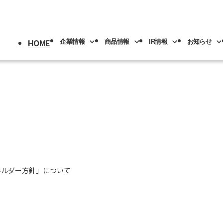
HOME
企業情報
商品情報
IR情報
お知らせ
採用情報
トップ
情報
情報
トップ
トップ
情報
機械
版(事業分野別)
IRライブラリー
IR情報
ロボット
NACHI-BUSINESS news
業の紹介
先輩社員の紹介
プメッセージ
工具
工作機械
ロボッ
リアル
IRカレンダー
社員専用
リア採用
人材育成
概要
機器
カーハイドロリクス
企業理念
マテリ
ホルダー方針」について
Y PAGE
紹介
事業拠点