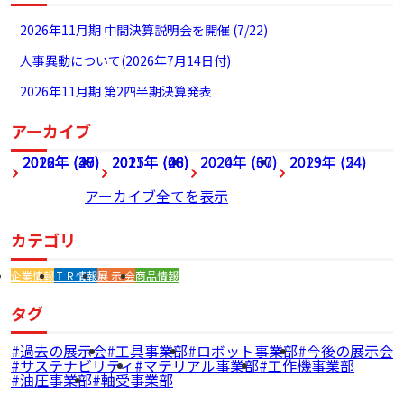
2026年11月期 中間決算説明会を開催 (7/22)
人事異動について(2026年7月14日付)
2026年11月期 第2四半期決算発表
アーカイブ
2026年 (27)
2022年 (49)
2018年 (36)
2025年 (68)
2021年 (46)
2017年 (28)
2024年 (60)
2020年 (37)
2023年 (54)
2019年 (24)
アーカイブ全てを表示
カテゴリ
企業情報
ＩＲ情報
展 示 会
商品情報
タグ
過去の展示会
工具事業部
ロボット事業部
今後の展示会
サステナビリティ
マテリアル事業部
工作機事業部
油圧事業部
軸受事業部