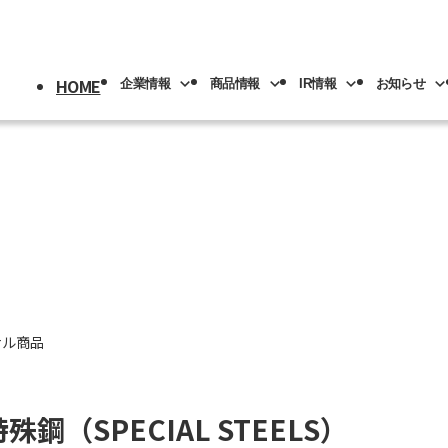
HOME
企業情報
商品情報
IR情報
お知らせ
採用情報
トップ
情報
情報
トップ
トップ
情報
機械
版(事業分野別)
IRライブラリー
IR情報
ロボット
NACHI-BUSINESS news
業の紹介
先輩社員の紹介
プメッセージ
工具
工作機械
ロボッ
リアル
IRカレンダー
社員専用
リア採用
人材育成
概要
機器
カーハイドロリクス
企業理念
マテリ
ナル商品
Y PAGE
紹介
事業拠点
特殊鋼（SPECIAL STEELS）