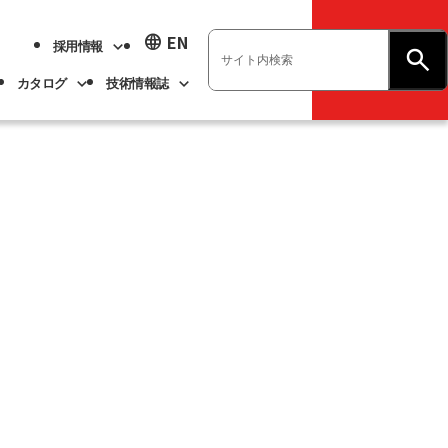
language
EN
採用情報
お問い合わせ
カタログ
技術情報誌
業績ハイライト
展示会情報
ベアリング
不二越技報
新卒採用
ト
ベアリング
よくあるご質問
企業情報
アル
事業紹介
サステナビリティ