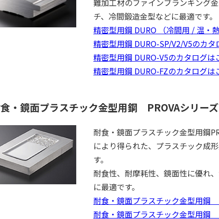
難加工材のファインブランキング金
チ、冷間鍛造金型などに最適です。
精密型用鋼 DURO （冷間用 / 
精密型用鋼 DURO-SP/V2/V5の
精密型用鋼 DURO-V5のカタログは
精密型用鋼 DURO-FZのカタログは
食・鏡面プラスチック金型用鋼 PROVAシリーズ
耐食・鏡面プラスチック金型用鋼P
により得られた、プラスチック成形
す。
耐食性、耐摩耗性、鏡面性に優れ、
に最適です。
耐食・鏡面プラスチック金型用鋼 PR
耐食・鏡面プラスチック金型用鋼 P