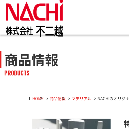
IR情報
お知らせ一覧
カタログ一覧
技術情報誌
トップ
トップ
トップ
トップ
商品情報
企業
商品
株主・投資家のみなさまへ
企業情報
切削工具
PDF版(Vol.別)
商品
工作
PDF
PRODUCTS
4事
トッ
切削
株主・株式情報
油圧機器
マテ
キャ
会社
油圧
HOME
商品情報
マテリアル
NACHIのオリジ
採用M
役員