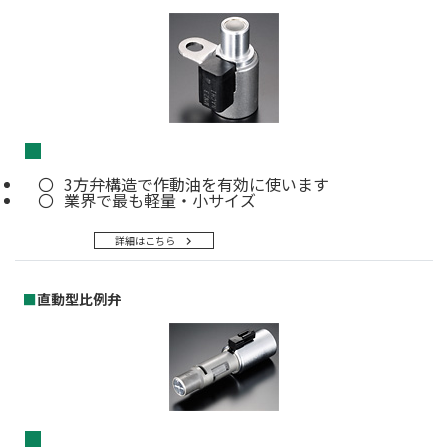
■
3方弁構造で作動油を有効に使います
業界で最も軽量・小サイズ
詳細はこちら
■
直動型比例弁
■