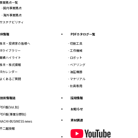
事業拠点一覧
国内事業拠点
海外事業拠点
サステナビリティ
IR情報
PDFカタログ一覧
株主・投資家の皆様へ
切削工具
IRライブラリー
工作機械
業績ハイライト
ロボット
株主・株式情報
ベアリング
IRカレンダー
油圧機器
よくあるご質問
マテリアル
社員専用
技術情報誌
採用情報
PDF版(Vol.別)
お知らせ
PDF版(事業分野別)
資材調達
NACHI-BUSINESS news
不二越技報