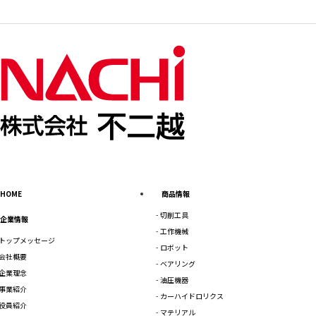
HOME
商品情報
切削工具
企業情報
工作機械
トップメッセージ
ロボット
会社概要
ベアリング
企業理念
油圧機器
事業紹介
カーハイドロリクス
役員紹介
マテリアル