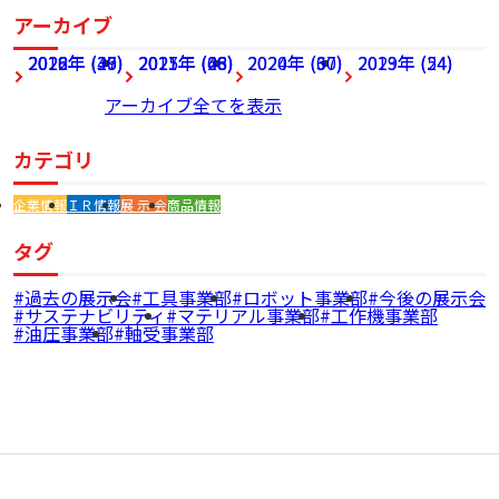
アーカイブ
2026年 (27)
2022年 (49)
2018年 (36)
2025年 (68)
2021年 (46)
2017年 (28)
2024年 (60)
2020年 (37)
2023年 (54)
2019年 (24)
アーカイブ全てを表示
カテゴリ
企業情報
ＩＲ情報
展 示 会
商品情報
タグ
過去の展示会
工具事業部
ロボット事業部
今後の展示会
サステナビリティ
マテリアル事業部
工作機事業部
油圧事業部
軸受事業部