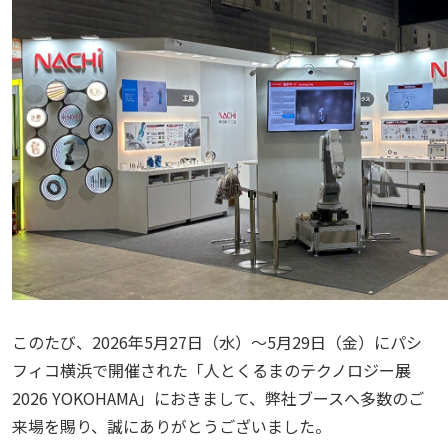
このたび、
2026
年
5
月
27
日（水）～
5
月
29
日（金）にパシ
フィコ横浜で開催された「人とくるまのテクノロジー展
2026 YOKOHAMA
」におきまして、弊社ブースへ多数のご
来場を賜り、誠にありがとうございました。