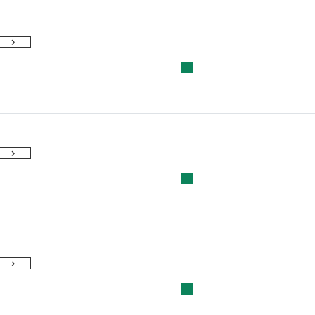
■
■
■