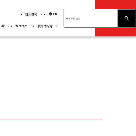
language
EN
採用情報
お問い合わせ
らせ
カタログ
技術情報誌
績ハイライト
展示会情報
ベアリング
不二越技報
先輩社員の紹介
ベアリング
くあるご質問
社員専用
人材育成
事業紹介
サーモテック
採用MY PAGE
サステナビリティ