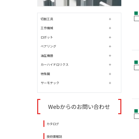
■
切削工具
工作機械
ロボット
ベアリング
油圧機器
■
カーハイドロリクス
特殊鋼
サーモテック
Webからのお問い合わせ
■
カタログ
技術情報誌