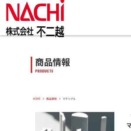
IR情報
お知らせ一覧
カタログ一覧
技術情報誌
トップ
トップ
トップ
トップ
企業情報
商品情報
商品情報
株主・投資家のみなさまへ
トピックス
切削工具
PDF版(Vol.別)
商品情報
工作機械
PDF版(
メッセー
トップメ
切削工具
PRODUCTS
株主・株式情報
油圧機器
特殊鋼
新卒採用
会社概要
油圧機器
企業情報
役員紹介
HOME
商品情報
マテリアル