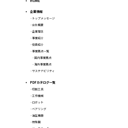
HOME
企業情報
トップメッセージ
会社概要
企業理念
事業紹介
役員紹介
事業拠点一覧
国内事業拠点
海外事業拠点
サステナビリティ
PDFカタログ一覧
切削工具
工作機械
ロボット
ベアリング
油圧機器
特殊鋼