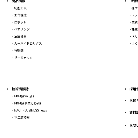
商品情報
IR情
切削工具
株主
工作機械
IR
ロボット
業績
ベアリング
株主
油圧機器
IR
カーハイドロリクス
よく
特殊鋼
サーモテック
技術情報誌
採用
PDF版(Vol.別)
お知
PDF版(事業分野別)
NACHI-BUSINESS news
資材
不二越技報
お問