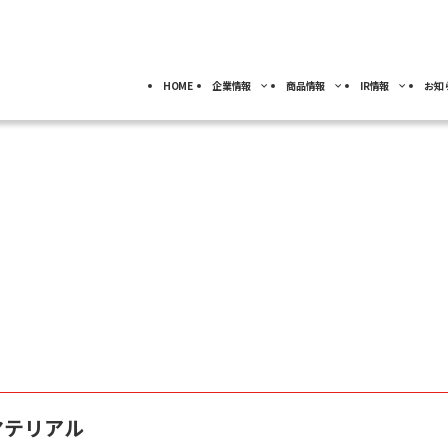
HOME
企業情報
商品情報
IR情報
お知
採用情報
トップ
トップ
トップ
事業分野別)
IRライブラリー
IR情報
ロボット
NACHI-BUSINESS news
業
ジ
4事業の紹介
ッセージ
工作機械
ロボット
IRカレンダー
サーモテック
よ
キャリア採用
カーハイドロリクス
企業理念
特殊鋼
FAQ
事業拠点
マテリアル