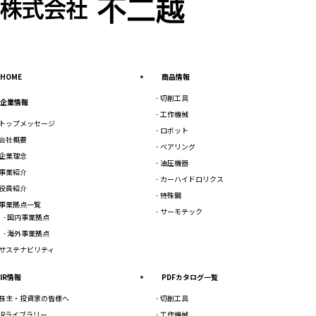
HOME
商品情報
切削工具
企業情報
工作機械
トップメッセージ
ロボット
会社概要
ベアリング
企業理念
油圧機器
事業紹介
カーハイドロリクス
役員紹介
特殊鋼
事業拠点一覧
サーモテック
国内事業拠点
海外事業拠点
サステナビリティ
IR情報
PDFカタログ一覧
株主・投資家の皆様へ
切削工具
IRライブラリー
工作機械