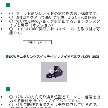
■
ウェット形ソレノイドの信頼性の高い構造です。
DINコネクタ形で高い防水性 JIS C 0920 IP65
切り換え時のショックを防止するショックレスタ
イプも用意（オプション）
コイルは360°回転、狭いスペースにも取り付け可
能です。
詳細はこちら
■
SCWモニタリングスイッチ付ソレノイドバルブ (SCW-G03)
■
バルブの方向切り換え位置をモニタし、信号を出
力する機能を持つソレノイドバルブです。
バルブ動作で直接スイッチを操作しているので、