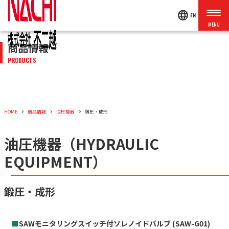
language
EN
商品情報
PRODUCTS
HOME
商品情報
油圧機器
鍛圧・成形
油圧機器（HYDRAULIC
EQUIPMENT）
鍛圧・成形
■
SAWモニタリングスイッチ付ソレノイドバルブ (SAW-G01)