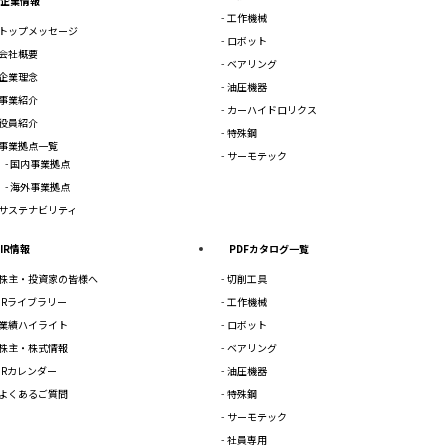
企業情報
工作機械
トップメッセージ
ロボット
会社概要
ベアリング
企業理念
油圧機器
事業紹介
カーハイドロリクス
役員紹介
特殊鋼
事業拠点一覧
サーモテック
国内事業拠点
海外事業拠点
サステナビリティ
IR情報
PDFカタログ一覧
株主・投資家の皆様へ
切削工具
IRライブラリー
工作機械
業績ハイライト
ロボット
株主・株式情報
ベアリング
IRカレンダー
油圧機器
よくあるご質問
特殊鋼
サーモテック
社員専用