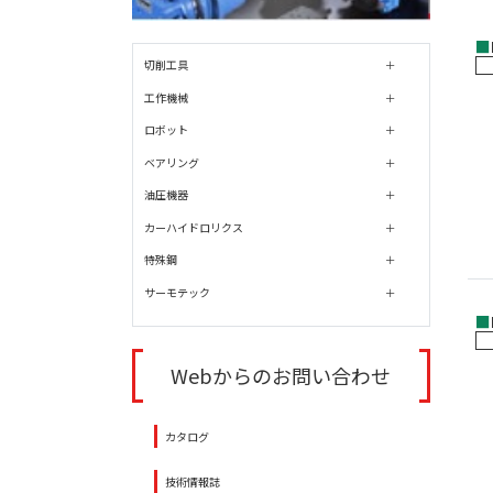
■
切削工具
工作機械
ロボット
ベアリング
油圧機器
カーハイドロリクス
特殊鋼
サーモテック
■
Webからのお問い合わせ
カタログ
技術情報誌