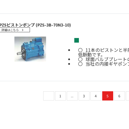
PZSピストンポンプ (PZS-3B-70N3-10)
詳細はこちら
■
11本のピストンと
低脈動です。
球面バルブプレート
当社の内接ギヤポン
1
...
3
4
5
6