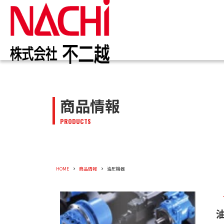
IR情報
お知らせ一覧
カタログ一覧
技術情報誌
トップ
トップ
トップ
トップ
企業情報
商品情報
商品情報
株主・投資家のみなさまへ
トピックス
切削工具
PDF版(Vol.別)
商品情報
工作機械
PDF版(
メッセー
トップメ
切削工具
PRODUCTS
株主・株式情報
油圧機器
特殊鋼
新卒採用
会社概要
油圧機器
企業情報
役員紹介
HOME
商品情報
油圧機器