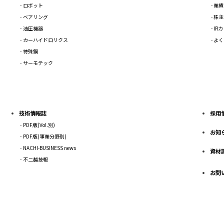
ロボット
業績
ベアリング
株主
油圧機器
IR
カーハイドロリクス
よく
特殊鋼
サーモテック
技術情報誌
採用
PDF版(Vol.別)
お知
PDF版(事業分野別)
NACHI-BUSINESS news
資材
不二越技報
お問