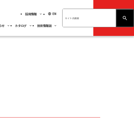
language
EN
採用情報
お問い合わせ
らせ
カタログ
技術情報誌
績ハイライト
展示会情報
ベアリング
不二越技報
先輩社員の紹介
ベアリング
くあるご質問
社員専用
人材育成
事業紹介
サーモテック
採用MY PAGE
サステナビリティ