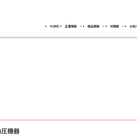
HOME
企業情報
商品情報
IR情報
お知
採用情報
トップ
トップ
トップ
事業分野別)
IRライブラリー
IR情報
ロボット
NACHI-BUSINESS news
業
ジ
4事業の紹介
ッセージ
工作機械
ロボット
IRカレンダー
サーモテック
よ
キャリア採用
カーハイドロリクス
企業理念
特殊鋼
FAQ
事業拠点
油圧機器