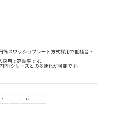
半円筒スワッシュプレート方式採用で低騒音・
の採用で高効率です。
プIPHシリーズとの多連化が可能です。
7
...
17