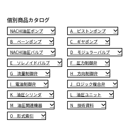
個別商品カタログ
NACHI油圧ポンプ
A ピストンポンプ
B ベーンポンプ
C ギヤポンプ
NACHI油圧バルブ
D モジュラーバルブ
E ソレノイドバルブ
F 圧力制御弁
G 流量制御弁
H 方向制御弁
I 電油制御弁
J ロジック複合弁
K 油圧シリンダ
L 油圧ユニット
M 油圧関連機器
N 技術資料
O 形式索引