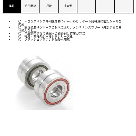
概要
特長/構造
用途
寸法表
大きなアキシアル剛性を持つボールねじサポート用軸受に密封シールを
内蔵
高性能潤滑グリースの封入により、メンテナンスフリー（外部からの異
物侵入を阻止）
予圧調整済みで機械への組み付け作業が容易
接触・非接触シール付をシリーズ化
フラッシュグラウンド軸受も用意