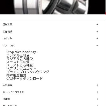
切削工具
工作機械
ロボット
ベアリング
Stop fake bearings
ラジアル玉軸受
ラジアルころ軸受
スラスト玉軸受
スラストころ軸受
ベアリングユニット
プランマブロックハウジング
特殊用途軸受
CADデータダウンロード
油圧機器
カーハイドロリクス
特殊鋼
サーモテック