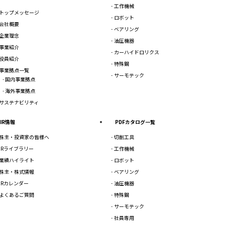
工作機械
トップメッセージ
ロボット
会社概要
ベアリング
企業理念
油圧機器
事業紹介
カーハイドロリクス
役員紹介
特殊鋼
事業拠点一覧
サーモテック
国内事業拠点
海外事業拠点
サステナビリティ
IR情報
PDFカタログ一覧
株主・投資家の皆様へ
切削工具
IRライブラリー
工作機械
業績ハイライト
ロボット
株主・株式情報
ベアリング
IRカレンダー
油圧機器
よくあるご質問
特殊鋼
サーモテック
社員専用