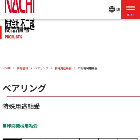
language
EN
商品情報
PRODUCTS
HOME
商品情報
ベアリング
特殊用途軸受
印刷機械用軸受
ベアリング
特殊用途軸受
■印刷機械用軸受