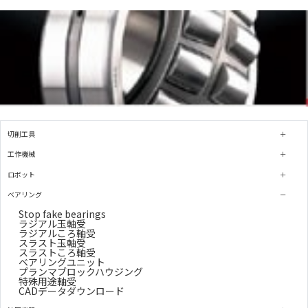
切削工具
工作機械
ロボット
ベアリング
Stop fake bearings
ラジアル玉軸受
ラジアルころ軸受
スラスト玉軸受
スラストころ軸受
ベアリングユニット
プランマブロックハウジング
特殊用途軸受
CADデータダウンロード