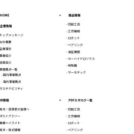
HOME
商品情報
切削工具
企業情報
工作機械
トップメッセージ
ロボット
会社概要
ベアリング
企業理念
油圧機器
事業紹介
カーハイドロリクス
役員紹介
特殊鋼
事業拠点一覧
サーモテック
国内事業拠点
海外事業拠点
サステナビリティ
IR情報
PDFカタログ一覧
株主・投資家の皆様へ
切削工具
IRライブラリー
工作機械
業績ハイライト
ロボット
株主・株式情報
ベアリング