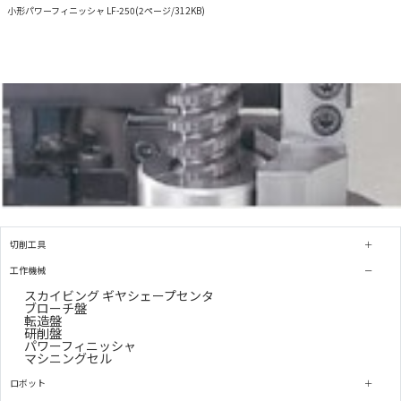
小形パワーフィニッシャ LF-250(2ページ/312KB)
切削工具
工作機械
スカイビング ギヤシェープセンタ
ブローチ盤
転造盤
研削盤
パワーフィニッシャ
マシニングセル
ロボット