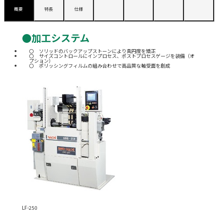
概要
特長
仕様
●加工システム
ソリッドのバックアップストーンにより真円度を矯正
サイズコントロールにインプロセス、ポストプロセスゲージを装備（オ
プション）
ポリッシングフィルムの組み合わせで高品質な軸受面を創成
LF-250