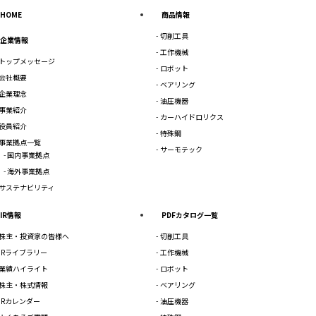
HOME
商品情報
切削工具
企業情報
工作機械
トップメッセージ
ロボット
会社概要
ベアリング
企業理念
油圧機器
事業紹介
カーハイドロリクス
役員紹介
特殊鋼
事業拠点一覧
サーモテック
国内事業拠点
海外事業拠点
サステナビリティ
IR情報
PDFカタログ一覧
株主・投資家の皆様へ
切削工具
IRライブラリー
工作機械
業績ハイライト
ロボット
株主・株式情報
ベアリング
IRカレンダー
油圧機器