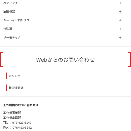
ベアリング
油圧機器
カーハイドロリクス
特殊鋼
サーモテック
Webからのお問い合わせ
カタログ
技術情報誌
工作機械のお問い合わせは
工作機事業部
工作機企画部
TEL ：
076-423-5140
FAX ： 076-493-5242