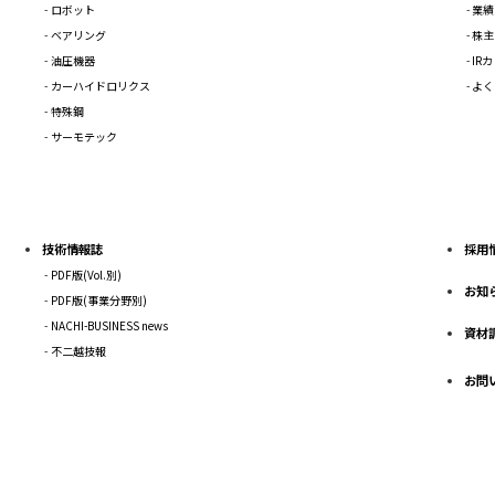
ロボット
業績
ベアリング
株主
油圧機器
IR
カーハイドロリクス
よく
特殊鋼
サーモテック
技術情報誌
採用
PDF版(Vol.別)
お知
PDF版(事業分野別)
NACHI-BUSINESS news
資材
不二越技報
お問