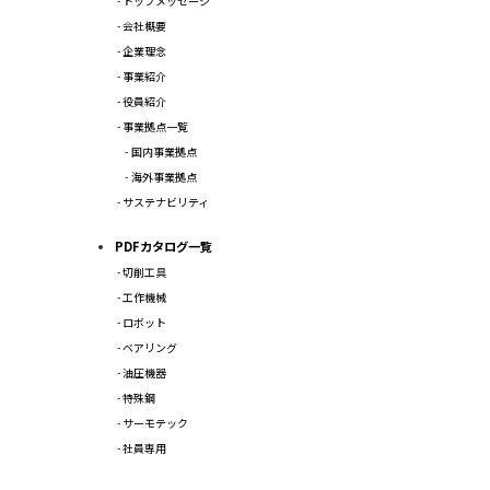
トップメッセージ
会社概要
企業理念
事業紹介
役員紹介
事業拠点一覧
国内事業拠点
海外事業拠点
サステナビリティ
PDFカタログ一覧
切削工具
工作機械
ロボット
ベアリング
油圧機器
特殊鋼
サーモテック
社員専用