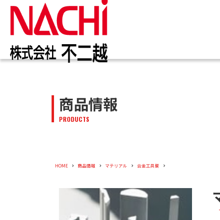
IR情報
お知らせ一覧
カタログ一覧
技術情報誌
トップ
トップ
トップ
トップ
企業情報
商品情報
商品情報
株主・投資家のみなさまへ
トピックス
切削工具
PDF版(Vol.別)
商品情報
工作機械
PDF版(
メッセー
トップメ
切削工具
PRODUCTS
株主・株式情報
油圧機器
特殊鋼
新卒採用
会社概要
油圧機器
企業情報
役員紹介
HOME
商品情報
マテリアル
合金工具鋼