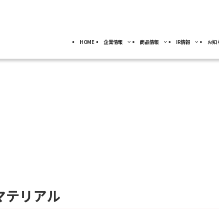
HOME
企業情報
商品情報
IR情報
お知
採用情報
トップ
トップ
トップ
事業分野別)
IRライブラリー
IR情報
ロボット
NACHI-BUSINESS news
業
ジ
4事業の紹介
ッセージ
工作機械
ロボット
IRカレンダー
サーモテック
よ
キャリア採用
カーハイドロリクス
企業理念
特殊鋼
FAQ
事業拠点
マテリアル