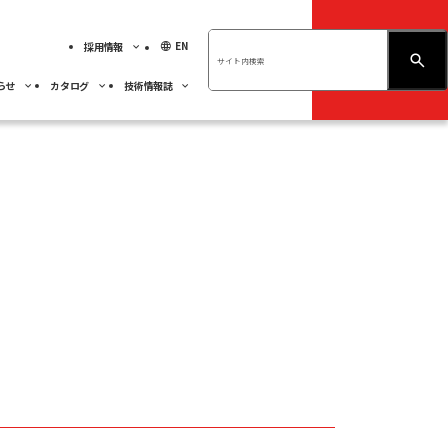
language
EN
採用情報
お問い合わせ
らせ
カタログ
技術情報誌
績ハイライト
展示会情報
ベアリング
不二越技報
先輩社員の紹介
ベアリング
くあるご質問
社員専用
人材育成
事業紹介
サーモテック
採用MY PAGE
サステナビリティ