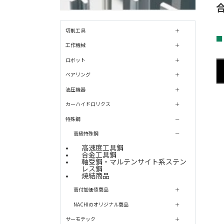
切削工具
■
工作機械
ロボット
ベアリング
油圧機器
カーハイドロリクス
特殊鋼
高級特殊鋼
高速度工具鋼
合金工具鋼
軸受鋼・マルテンサイト系ステン
レス鋼
焼結商品
高付加価値商品
NACHIのオリジナル商品
サーモテック