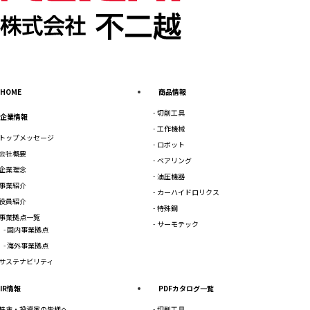
HOME
商品情報
切削工具
企業情報
工作機械
トップメッセージ
ロボット
会社概要
ベアリング
企業理念
油圧機器
事業紹介
カーハイドロリクス
役員紹介
特殊鋼
事業拠点一覧
サーモテック
国内事業拠点
海外事業拠点
サステナビリティ
IR情報
PDFカタログ一覧
株主・投資家の皆様へ
切削工具