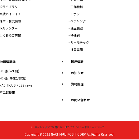
IRライブラリー
工作機械
業績ハイライト
ロボット
株主・株式情報
ベアリング
IRカレンダー
油圧機器
よくあるご質問
特殊鋼
サーモテック
社員専用
技術情報誌
採用情報
PDF版(Vol.別)
お知らせ
PDF版(事業分野別)
資材調達
NACHI-BUSINESS news
不二越技報
お問い合わせ
サイトマップ
ご利用にあたって
プライバシーポリシーについて
Copyright © 2025
NACHI-FUJIKOSHI CORP.
All Rights Reserved.