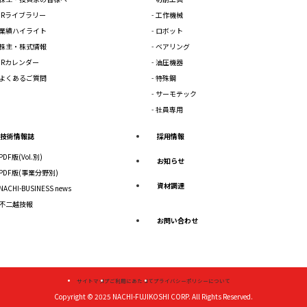
IRライブラリー
工作機械
業績ハイライト
ロボット
株主・株式情報
ベアリング
IRカレンダー
油圧機器
よくあるご質問
特殊鋼
サーモテック
社員専用
技術情報誌
採用情報
PDF版(Vol.別)
お知らせ
PDF版(事業分野別)
資材調達
NACHI-BUSINESS news
不二越技報
お問い合わせ
サイトマップ
ご利用にあたって
プライバシーポリシーについて
Copyright © 2025
NACHI-FUJIKOSHI CORP.
All Rights Reserved.