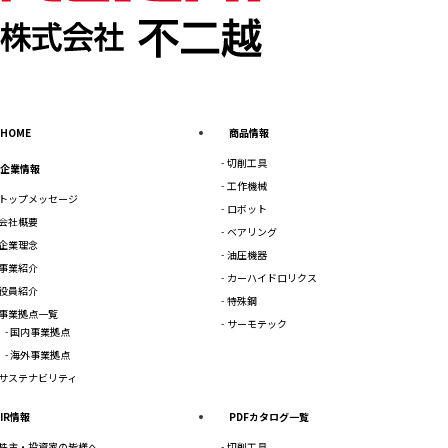
HOME
商品情報
切削工具
企業情報
工作機械
トップメッセージ
ロボット
会社概要
ベアリング
企業理念
油圧機器
事業紹介
カーハイドロリクス
役員紹介
特殊鋼
事業拠点一覧
サーモテック
国内事業拠点
海外事業拠点
サステナビリティ
IR情報
PDFカタログ一覧
株主・投資家の皆様へ
切削工具