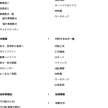
事業紹介
カーハイドロリクス
役員紹介
特殊鋼
事業拠点一覧
サーモテック
国内事業拠点
海外事業拠点
サステナビリティ
IR情報
PDFカタログ一覧
株主・投資家の皆様へ
切削工具
IRライブラリー
工作機械
業績ハイライト
ロボット
株主・株式情報
ベアリング
IRカレンダー
油圧機器
よくあるご質問
特殊鋼
サーモテック
社員専用
技術情報誌
採用情報
PDF版(Vol.別)
お知らせ
PDF版(事業分野別)