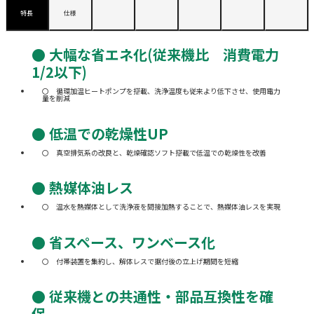
特長
仕様
● 大幅な省エネ化(従来機比 消費電力
1/2以下)
循環加温ヒートポンプを搭載、洗浄温度も従来より低下させ、使用電力
量を削減
● 低温での乾燥性UP
真空排気系の改良と、乾燥確認ソフト搭載で低温での乾燥性を改善
● 熱媒体油レス
温水を熱媒体として洗浄液を間接加熱することで、熱媒体油レスを実現
● 省スペース、ワンベース化
付帯装置を集約し、解体レスで据付後の立上げ期間を短縮
● 従来機との共通性・部品互換性を確
保