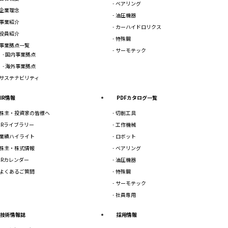
ベアリング
企業理念
油圧機器
事業紹介
カーハイドロリクス
役員紹介
特殊鋼
事業拠点一覧
サーモテック
国内事業拠点
海外事業拠点
サステナビリティ
IR情報
PDFカタログ一覧
株主・投資家の皆様へ
切削工具
IRライブラリー
工作機械
業績ハイライト
ロボット
株主・株式情報
ベアリング
IRカレンダー
油圧機器
よくあるご質問
特殊鋼
サーモテック
社員専用
技術情報誌
採用情報