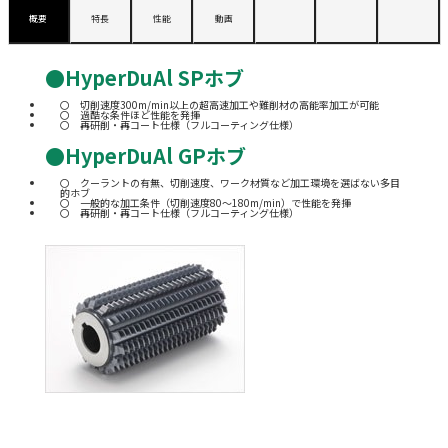
概要
特長
性能
動画
●HyperDuAl SPホブ
切削速度300m/min以上の超高速加工や難削材の高能率加工が可能
過酷な条件ほど性能を発揮
再研削・再コート仕様（フルコーティング仕様）
●HyperDuAl GPホブ
クーラントの有無、切削速度、ワーク材質など加工環境を選ばない多目
的ホブ
一般的な加工条件（切削速度80～180m/min）で性能を発揮
再研削・再コート仕様（フルコーティング仕様）