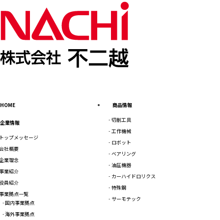
HOME
商品情報
切削工具
企業情報
工作機械
トップメッセージ
ロボット
会社概要
ベアリング
企業理念
油圧機器
事業紹介
カーハイドロリクス
役員紹介
特殊鋼
事業拠点一覧
サーモテック
国内事業拠点
海外事業拠点