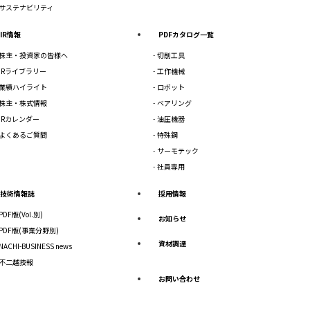
サステナビリティ
IR情報
PDFカタログ一覧
株主・投資家の皆様へ
切削工具
IRライブラリー
工作機械
業績ハイライト
ロボット
株主・株式情報
ベアリング
IRカレンダー
油圧機器
よくあるご質問
特殊鋼
サーモテック
社員専用
技術情報誌
採用情報
PDF版(Vol.別)
お知らせ
PDF版(事業分野別)
資材調達
NACHI-BUSINESS news
不二越技報
お問い合わせ