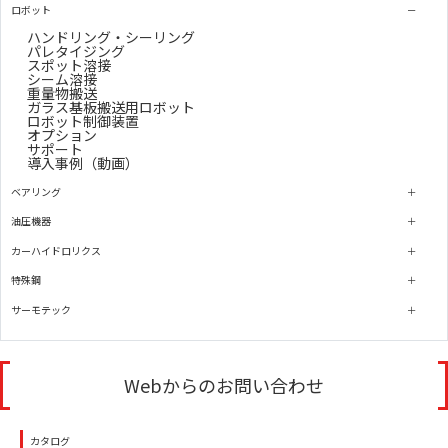
ロボット
ハンドリング・シーリング
パレタイジング
スポット溶接
シーム溶接
重量物搬送
ガラス基板搬送用ロボット
ロボット制御装置
オプション
サポート
導入事例（動画）
ベアリング
油圧機器
カーハイドロリクス
特殊鋼
サーモテック
Webからのお問い合わせ
カタログ