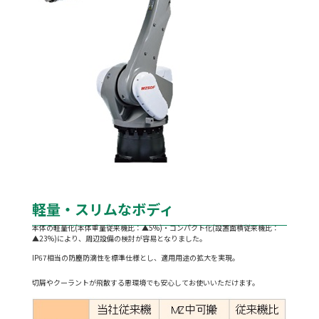
軽量・スリムなボディ
本体の軽量化(本体重量従来機比：▲5%)・コンパクト化(設置面積従来機比：
▲23%)により、周辺設備の検討が容易となりました。
IP67相当の防塵防滴性を標準仕様とし、適用用途の拡大を実現。
切屑やクーラントが飛散する悪環境でも安心してお使いいただけます。