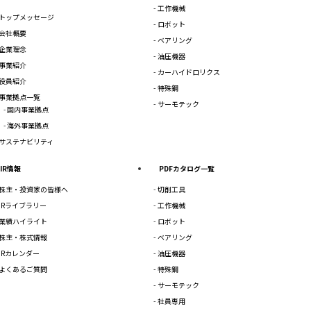
工作機械
トップメッセージ
ロボット
会社概要
ベアリング
企業理念
油圧機器
事業紹介
カーハイドロリクス
役員紹介
特殊鋼
事業拠点一覧
サーモテック
国内事業拠点
海外事業拠点
サステナビリティ
IR情報
PDFカタログ一覧
株主・投資家の皆様へ
切削工具
IRライブラリー
工作機械
業績ハイライト
ロボット
株主・株式情報
ベアリング
IRカレンダー
油圧機器
よくあるご質問
特殊鋼
サーモテック
社員専用