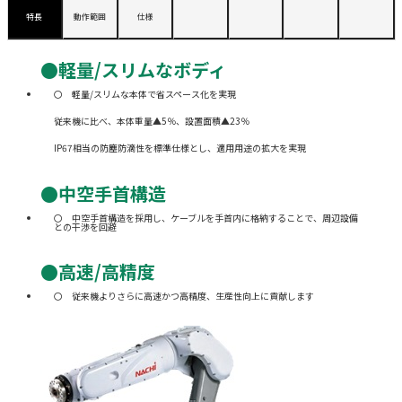
特長
動作範囲
仕様
●軽量/スリムなボディ
軽量/スリムな本体で省スペース化を実現
従来機に比べ、本体重量▲5％、設置面積▲23％
IP67相当の防塵防滴性を標準仕様とし、適用用途の拡大を実現
●中空手首構造
中空手首構造を採用し、ケーブルを手首内に格納することで、周辺設備
との干渉を回避
●高速/高精度
従来機よりさらに高速かつ高精度、生産性向上に貢献します