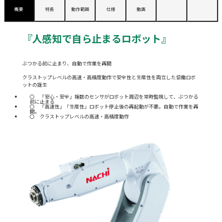
概要
特長
動作範囲
仕様
動画
『人感知で自ら止まるロボット』
ぶつかる前に止まり、自動で作業を再開
クラストップレベルの高速・高精度動作で安全性と生産性を両立した協働ロボ
ットの誕生
「安心・安全」複数のセンサがロボット周辺を常時監視して、ぶつかる
前に止まる
「高速性」「生産性」ロボット停止後の再起動が不要。自動で作業を再
開。
クラストップレベルの高速・高精度動作