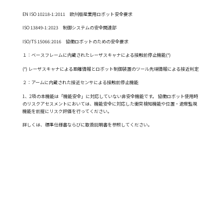
EN ISO 10218-1:2011 欧州版産業用ロボット安全要求
ISO 13849-1:2023 制御システムの安全関連部
ISO/TS 15066:2016 協働ロボットのための安全要求
１：ベースフレームに内蔵されたレーザスキャナによる接触前停止機能(*)
(*) レーザスキャナによる距離情報とロボット制御装置のツール先端情報による接近判定
２：アームに内蔵された接近センサによる接触前停止機能
1、2項の本機能は「機能安全」に対応していない非安全機能です。 協働ロボット使用時
のリスクアセスメントにおいては、機能安全に対応した衝突検知機能や位置・速度監視
機能を前提にリスク評価を行ってください。
詳しくは、標準仕様書ならびに取扱説明書を参照してください。