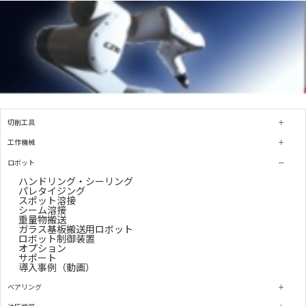
切削工具
工作機械
ロボット
ハンドリング・シーリング
パレタイジング
スポット溶接
シーム溶接
重量物搬送
ガラス基板搬送用ロボット
ロボット制御装置
オプション
サポート
導入事例（動画）
ベアリング