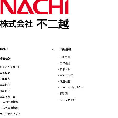
HOME
商品情報
切削工具
企業情報
工作機械
トップメッセージ
ロボット
会社概要
ベアリング
企業理念
油圧機器
事業紹介
カーハイドロリクス
役員紹介
特殊鋼
事業拠点一覧
サーモテック
国内事業拠点
海外事業拠点
サステナビリティ