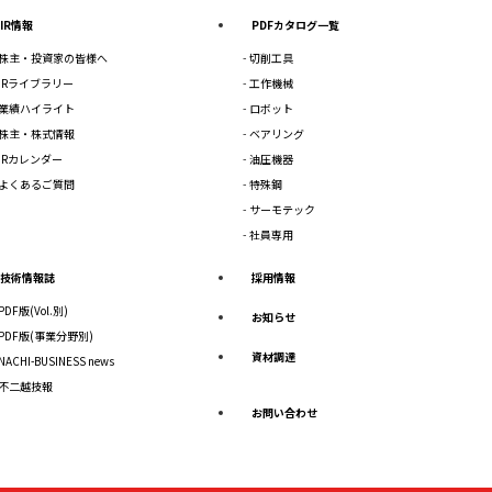
IR情報
PDFカタログ一覧
株主・投資家の皆様へ
切削工具
IRライブラリー
工作機械
業績ハイライト
ロボット
株主・株式情報
ベアリング
IRカレンダー
油圧機器
よくあるご質問
特殊鋼
サーモテック
社員専用
技術情報誌
採用情報
PDF版(Vol.別)
お知らせ
PDF版(事業分野別)
資材調達
NACHI-BUSINESS news
不二越技報
お問い合わせ