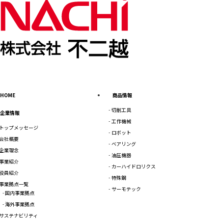
HOME
商品情報
切削工具
企業情報
工作機械
トップメッセージ
ロボット
会社概要
ベアリング
企業理念
油圧機器
事業紹介
カーハイドロリクス
役員紹介
特殊鋼
事業拠点一覧
サーモテック
国内事業拠点
海外事業拠点
サステナビリティ