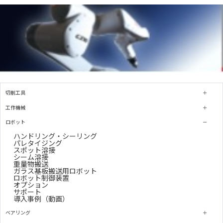
切削工具
工作機械
ロボット
ハンドリング・シーリング
パレタイジング
スポット溶接
シーム溶接
重量物搬送
ガラス基板搬送用ロボット
ロボット制御装置
オプション
サポート
導入事例（動画）
ベアリング