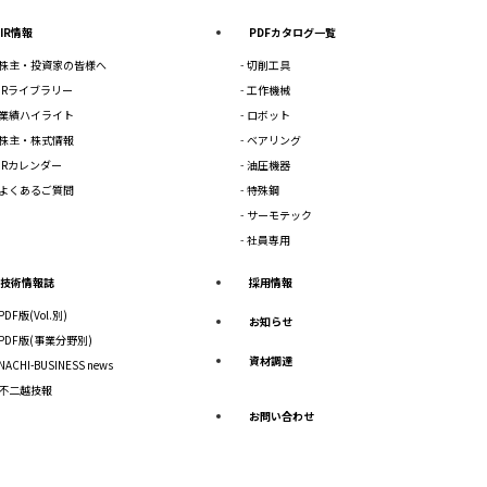
IR情報
PDFカタログ一覧
株主・投資家の皆様へ
切削工具
IRライブラリー
工作機械
業績ハイライト
ロボット
株主・株式情報
ベアリング
IRカレンダー
油圧機器
よくあるご質問
特殊鋼
サーモテック
社員専用
技術情報誌
採用情報
PDF版(Vol.別)
お知らせ
PDF版(事業分野別)
資材調達
NACHI-BUSINESS news
不二越技報
お問い合わせ