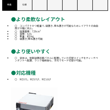
特長
仕様
●より柔軟なレイアウト
コンパクトかつ軽量で､縦置き､重ね置きが可能なためレイアウトの自由
度が大幅に向上。
2
設置面積：729cm
容積：6.0L
重量：約5kg
縦置き/重ね置き可能
●より使いやすく
従来は、制御装置前面パネルに配置していた切替スイッチをティーチペ
ンダントへ配置、ラック格納後も、手元でモード切替が可能。
●対応機種
MZ07L、MZ07LF、MZ10LF