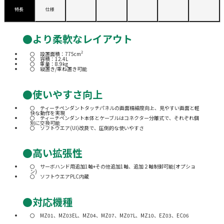
特長
仕様
●より柔軟なレイアウト
2
設置面積：775cm
容積：12.4L
重量：8.9kg
縦置き/重ね置き可能
●使いやすさ向上
ティーチペンダントタッチパネルの画面精細度向上、見やすい画面と軽
快な動作を実現
ティーチペンダント本体とケーブルはコネクター分離式で、それぞれ個
別に交換可能
ソフトウエア(UI)改良で、圧倒的な使いやすさ
●高い拡張性
サーボハンド用追加1軸+その他追加1軸、追加２軸制御可能(オプショ
ン)
ソフトウエアPLC内蔵
●対応機種
MZ01、MZ03EL、MZ04、MZ07、MZ07L、MZ10、EZ03、EC06