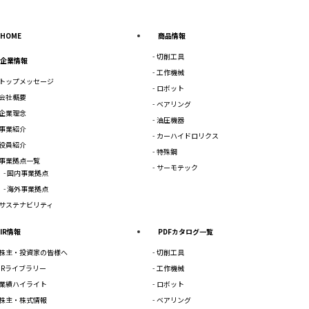
HOME
商品情報
切削工具
企業情報
工作機械
トップメッセージ
ロボット
会社概要
ベアリング
企業理念
油圧機器
事業紹介
カーハイドロリクス
役員紹介
特殊鋼
事業拠点一覧
サーモテック
国内事業拠点
海外事業拠点
サステナビリティ
IR情報
PDFカタログ一覧
株主・投資家の皆様へ
切削工具
IRライブラリー
工作機械
業績ハイライト
ロボット
株主・株式情報
ベアリング