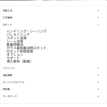
切削工具
工作機械
ロボット
ハンドリング・シーリング
パレタイジング
スポット溶接
シーム溶接
重量物搬送
ガラス基板搬送用ロボット
ロボット制御装置
オプション
サポート
導入事例（動画）
ベアリング
油圧機器
カーハイドロリクス
特殊鋼
サーモテック