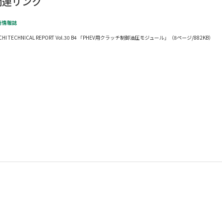
関連リンク
術情報誌
CHI TECHNICAL REPORT Vol.30 B4 「PHEV用クラッチ制御油圧モジュール」（8ページ/882KB）