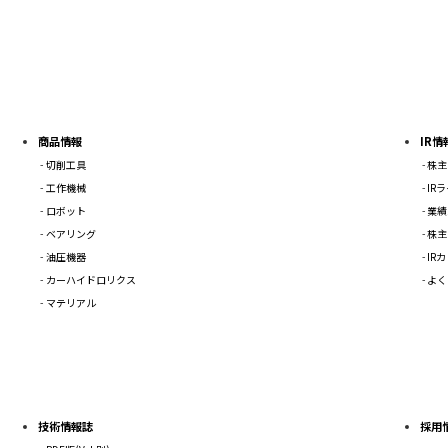
商品情報
IR情
切削工具
株主
工作機械
IR
ロボット
業績
ベアリング
株主
油圧機器
IR
カーハイドロリクス
よく
マテリアル
技術情報誌
採用