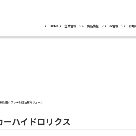
HOME
企業情報
商品情報
IR情報
お知
採用情報
トップ
トップ
トップ
事業分野別)
IRライブラリー
IR情報
ロボット
NACHI-BUSINESS news
業
ジ
4事業の紹介
ッセージ
工作機械
ロボット
ル
IRカレンダー
社員専用
よ
キャリア採用
カーハイドロリクス
企業理念
マテリアル
FAQ
事業拠点
PHEV用クラッチ制御油圧モジュール
カーハイドロリクス