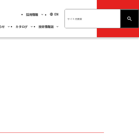
language
EN
採用情報
お問い合わせ
らせ
カタログ
技術情報誌
績ハイライト
展示会情報
ベアリング
不二越技報
先輩社員の紹介
ベアリング
くあるご質問
人材育成
事業紹介
採用MY PAGE
サステナビリティ