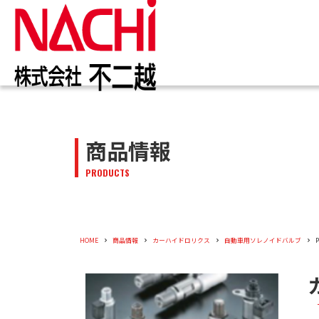
IR情報
お知らせ一覧
カタログ一覧
技術情報誌
トップ
トップ
トップ
トップ
企業情報
商品情報
商品情報
株主・投資家のみなさまへ
トピックス
切削工具
PDF版(Vol.別)
商品情報
工作機械
PDF版(
メッセー
トップメ
切削工具
PRODUCTS
株主・株式情報
油圧機器
マテリア
新卒採用
会社概要
油圧機器
企業情報
役員紹介
HOME
商品情報
カーハイドロリクス
自動車用ソレノイドバルブ