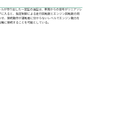
ールが作り出した一定圧の油圧は、車両からの信号がリニアソレ
ブに入ると、指定制御による走行回転数とエンジン回転数の同
わせ、接続動作が運転者に分からないレベルでエンジン動力を
転軸に接続することを可能としている。