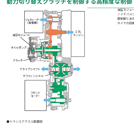
動力切り替えクラッチを制御する高精度な制御
油圧モジュ
ノイドバル
調制御とあ
タイヤの回
●トランスアクスル断面図