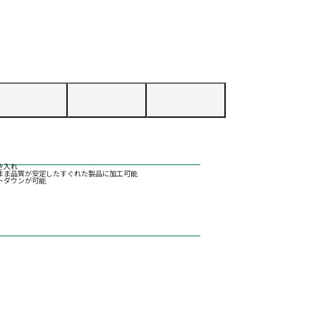
き入れ
まま品質が安定したすぐれた製品に加工可能
トダウンが可能