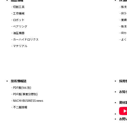
切削工具
株主
工作機械
IR
ロボット
業績
ベアリング
株主
油圧機器
IR
カーハイドロリクス
よく
マテリアル
技術情報誌
採用
PDF版(Vol.別)
お知
PDF版(事業分野別)
NACHI-BUSINESS news
資材
不二越技報
お問