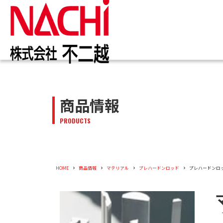
IR情報
お知らせ一覧
カタログ一覧
技術情報誌
トップ
トップ
トップ
トップ
企業情報
商品情報
商品情報
株主・投資家のみなさまへ
トピックス
切削工具
PDF版(Vol.別)
商品情報
工作機械
PDF版(
メッセー
トップメ
切削工具
PRODUCTS
株主・株式情報
油圧機器
マテリア
新卒採用
会社概要
油圧機器
企業情報
役員紹介
HOME
商品情報
マテリアル
プレハードンロッド
プレハードンロ