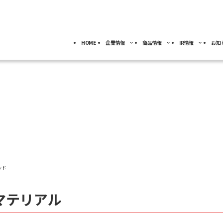
HOME
企業情報
商品情報
IR情報
お知
採用情報
トップ
トップ
トップ
事業分野別)
IRライブラリー
IR情報
ロボット
NACHI-BUSINESS news
業
ジ
4事業の紹介
ッセージ
工作機械
ロボット
ル
IRカレンダー
社員専用
よ
キャリア採用
カーハイドロリクス
企業理念
マテリアル
FAQ
事業拠点
ッド
マテリアル