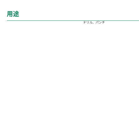
用途
ドリル、パンチ
1.丸鋼
標準長さ2000（小切り切断品も対応）