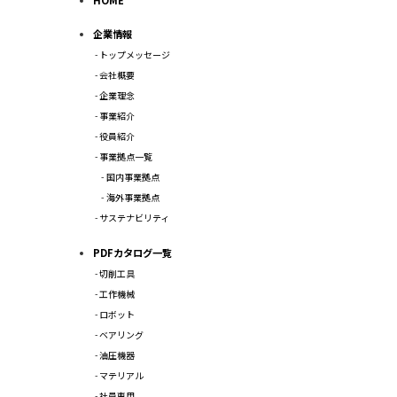
企業情報
トップメッセージ
会社概要
企業理念
事業紹介
役員紹介
事業拠点一覧
国内事業拠点
海外事業拠点
サステナビリティ
PDFカタログ一覧
切削工具
工作機械
ロボット
ベアリング
油圧機器
マテリアル
社員専用