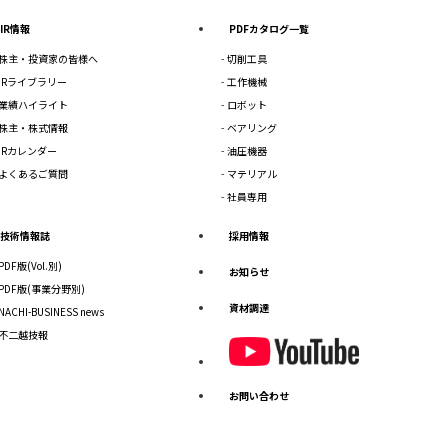
IR情報
PDFカタログ一覧
株主・投資家の皆様へ
切削工具
IRライブラリー
工作機械
業績ハイライト
ロボット
株主・株式情報
ベアリング
IRカレンダー
油圧機器
よくあるご質問
マテリアル
社員専用
技術情報誌
採用情報
PDF版(Vol.別)
お知らせ
PDF版(事業分野別)
資材調達
NACHI-BUSINESS news
不二越技報
お問い合わせ