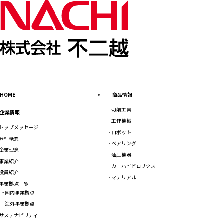
HOME
商品情報
切削工具
企業情報
工作機械
トップメッセージ
ロボット
会社概要
ベアリング
企業理念
油圧機器
事業紹介
カーハイドロリクス
役員紹介
マテリアル
事業拠点一覧
国内事業拠点
海外事業拠点
サステナビリティ