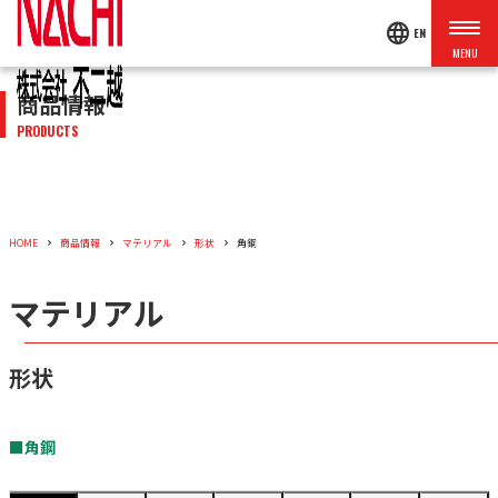
language
EN
商品情報
PRODUCTS
HOME
商品情報
マテリアル
形状
角鋼
マテリアル
形状
■角鋼