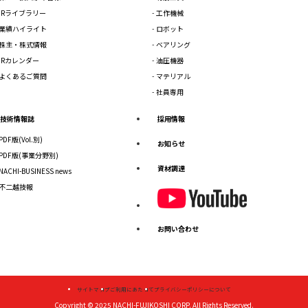
IRライブラリー
工作機械
業績ハイライト
ロボット
株主・株式情報
ベアリング
IRカレンダー
油圧機器
よくあるご質問
マテリアル
社員専用
技術情報誌
採用情報
PDF版(Vol.別)
お知らせ
PDF版(事業分野別)
資材調達
NACHI-BUSINESS news
不二越技報
お問い合わせ
サイトマップ
ご利用にあたって
プライバシーポリシーについて
Copyright © 2025
NACHI-FUJIKOSHI CORP.
All Rights Reserved.