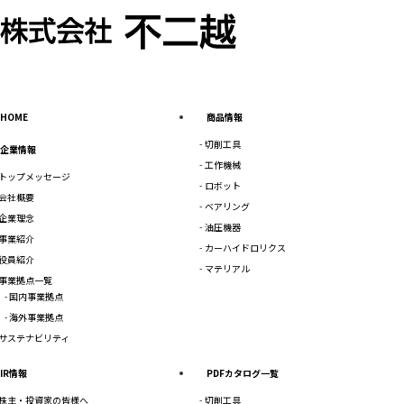
HOME
商品情報
切削工具
企業情報
工作機械
トップメッセージ
ロボット
会社概要
ベアリング
企業理念
油圧機器
事業紹介
カーハイドロリクス
役員紹介
マテリアル
事業拠点一覧
国内事業拠点
海外事業拠点
サステナビリティ
IR情報
PDFカタログ一覧
株主・投資家の皆様へ
切削工具