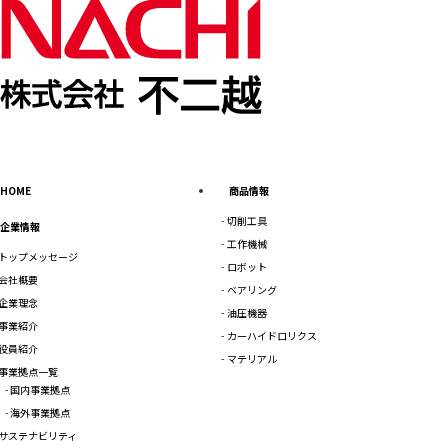
HOME
商品情報
切削工具
企業情報
工作機械
トップメッセージ
ロボット
会社概要
ベアリング
企業理念
油圧機器
事業紹介
カーハイドロリクス
役員紹介
マテリアル
事業拠点一覧
国内事業拠点
海外事業拠点
サステナビリティ