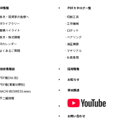
IR情報
PDFカタログ一覧
株主・投資家の皆様へ
切削工具
IRライブラリー
工作機械
業績ハイライト
ロボット
株主・株式情報
ベアリング
IRカレンダー
油圧機器
よくあるご質問
マテリアル
社員専用
技術情報誌
採用情報
PDF版(Vol.別)
お知らせ
PDF版(事業分野別)
資材調達
NACHI-BUSINESS news
不二越技報
お問い合わせ