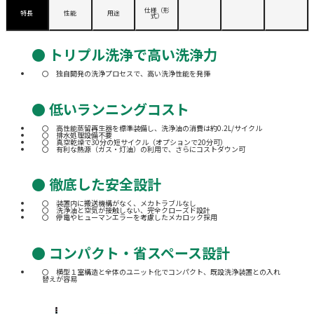
仕様（形
特長
性能
用途
式）
● トリプル洗浄で高い洗浄力
独自開発の洗浄プロセスで、高い洗浄性能を発揮
● 低いランニングコスト
高性能蒸留再生器を標準装備し、洗浄油の消費は約0.2L/サイクル
排水処理設備不要
真空乾燥で30分の短サイクル（オプションで20分可）
有利な熱源（ガス・灯油）の利用で、さらにコストダウン可
● 徹底した安全設計
装置内に搬送機構がなく、メカトラブルなし
洗浄油と空気が接触しない、完全クローズド設計
停電やヒューマンエラーを考慮したメカロック採用
● コンパクト・省スペース設計
横型１室構造と全体のユニット化でコンパクト、既設洗浄装置との入れ
替えが容易