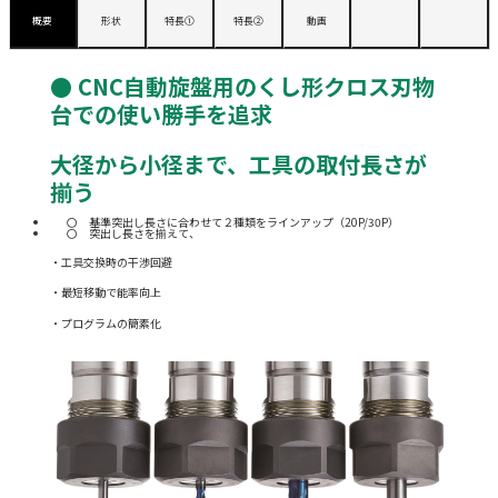
概要
形状
特長①
特長②
動画
● CNC自動旋盤用のくし形クロス刃物
台での使い勝手を追求
​大径から小径まで、工具の取付長さが
揃う
基準突出し長さに合わせて２種類をラインアップ（20P/30P）
突出し長さを揃えて、
・工具交換時の干渉回避
・最短移動で能率向上
・プログラムの簡素化