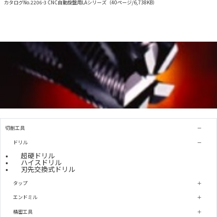
カタログNo.2206-3 CNC自動旋盤用LAシリーズ（40ページ/6,738KB）
切削工具
ドリル
超硬ドリル
ハイスドリル
刃先交換式ドリル
タップ
エンドミル
精密工具