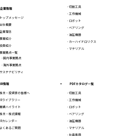
切削工具
企業情報
工作機械
トップメッセージ
ロボット
会社概要
ベアリング
企業理念
油圧機器
事業紹介
カーハイドロリクス
役員紹介
マテリアル
事業拠点一覧
国内事業拠点
海外事業拠点
サステナビリティ
IR情報
PDFカタログ一覧
株主・投資家の皆様へ
切削工具
IRライブラリー
工作機械
業績ハイライト
ロボット
株主・株式情報
ベアリング
IRカレンダー
油圧機器
よくあるご質問
マテリアル
社員専用